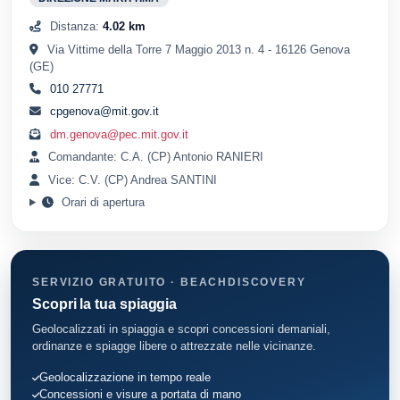
Distanza:
4.02 km
Via Vittime della Torre 7 Maggio 2013 n. 4 - 16126 Genova
(GE)
010 27771
cpgenova@mit.gov.it
dm.genova@pec.mit.gov.it
Comandante: C.A. (CP) Antonio RANIERI
Vice: C.V. (CP) Andrea SANTINI
Orari di apertura
SERVIZIO GRATUITO · BEACHDISCOVERY
Scopri la tua spiaggia
Geolocalizzati in spiaggia e scopri concessioni demaniali,
ordinanze e spiagge libere o attrezzate nelle vicinanze.
Geolocalizzazione in tempo reale
Concessioni e visure a portata di mano