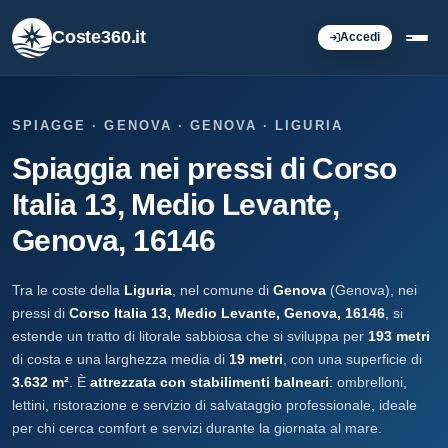
Coste360.it
Accedi
SPIAGGE · GENOVA · GENOVA · LIGURIA
Spiaggia nei pressi di Corso
Italia 13, Medio Levante,
Genova, 16146
Tra le coste della
Liguria
, nel comune di
Genova
(Genova), nei
pressi di
Corso Italia 13, Medio Levante, Genova, 16146
, si
estende un tratto di litorale sabbiosa che si sviluppa per
193 metri
di costa e una larghezza media di
19 metri
, con una superficie di
3.632 m²
. È
attrezzata con stabilimenti balneari
: ombrelloni,
lettini, ristorazione e servizio di salvataggio professionale, ideale
per chi cerca comfort e servizi durante la giornata al mare.