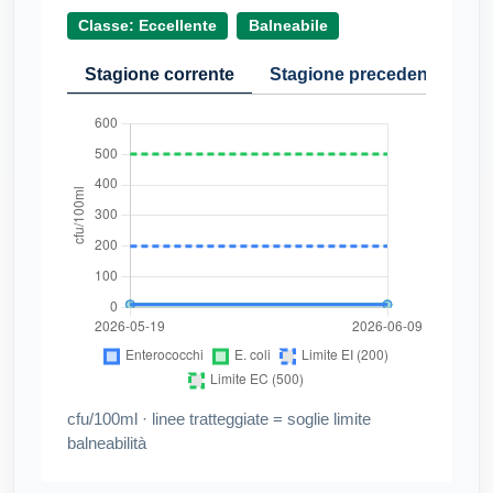
Classe: Eccellente
Balneabile
Stagione corrente
Stagione precedente
Cr
cfu/100ml · linee tratteggiate = soglie limite
balneabilità