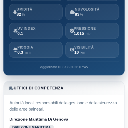
UMIDITÀ
NUVOLOSITÀ
82
83
%
%
UV INDEX
PRESSIONE
0.1
1.015
mb
PIOGGIA
VISIBILITÀ
0,3
10
mm
km
Aggiornato il 08/08/2026 07:45
UFFICI DI COMPETENZA
Autorità locali responsabili della gestione e della sicurezza
delle aree balneari.
Direzione Marittima Di Genova
DIREZIONE MARITTIMA