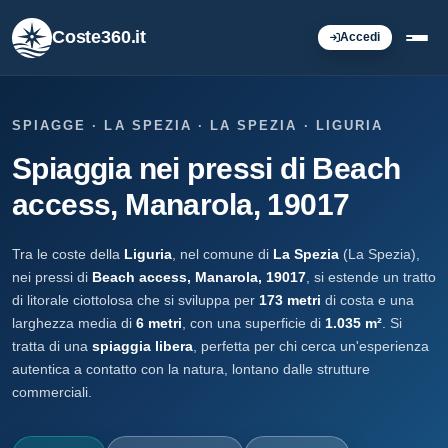
Coste360.it
Accedi
SPIAGGE · LA SPEZIA · LA SPEZIA · LIGURIA
Spiaggia nei pressi di Beach
access, Manarola, 19017
Tra le coste della
Liguria
, nel comune di
La Spezia
(La Spezia),
nei pressi di
Beach access, Manarola, 19017
, si estende un tratto
di litorale ciottolosa che si sviluppa per
173 metri
di costa e una
larghezza media di
6 metri
, con una superficie di
1.035 m²
. Si
tratta di una
spiaggia libera
, perfetta per chi cerca un'esperienza
autentica a contatto con la natura, lontano dalle strutture
commerciali.