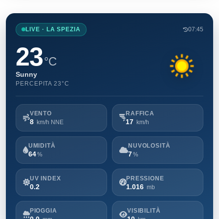
LIVE · LA SPEZIA
07:45
23
°C
Sunny
PERCEPITA 23°C
VENTO
RAFFICA
8
17
km/h NNE
km/h
UMIDITÀ
NUVOLOSITÀ
64
7
%
%
UV INDEX
PRESSIONE
0.2
1.016
mb
PIOGGIA
VISIBILITÀ
0,0
10