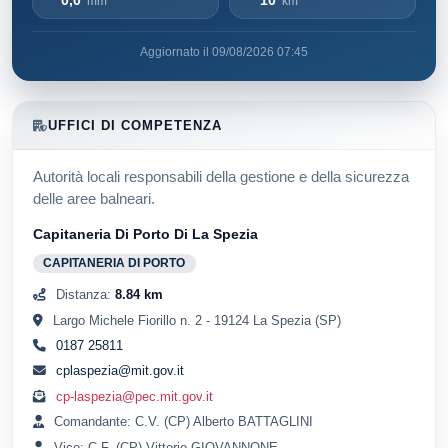
mm
km
Aggiornato il 09/08/2026 07:45
UFFICI DI COMPETENZA
Autorità locali responsabili della gestione e della sicurezza
delle aree balneari.
Capitaneria Di Porto Di La Spezia
CAPITANERIA DI PORTO
Distanza:
8.84 km
Largo Michele Fiorillo n. 2 - 19124 La Spezia (SP)
0187 25811
cplaspezia@mit.gov.it
cp-laspezia@pec.mit.gov.it
Comandante: C.V. (CP) Alberto BATTAGLINI
Vice: C.F. (CP) Vittorio GIOVANNONE