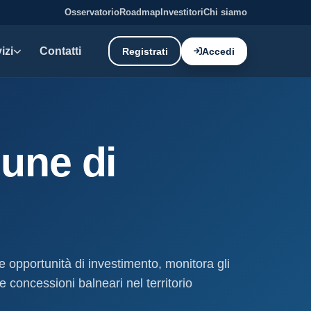
Osservatorio
Roadmap
Investitori
Chi siamo
izi
Contatti
Registrati
Accedi
E DATI
oni demaniali
une di
tti e canoni del demanio
oni balneari
, chioschi e spiagge attrezzate.
liano: dati tecnici e meteo.
le opportunità di investimento, monitora gli
ati
e concessioni balneari nel territorio
ostieri aggiornati mensilmente.