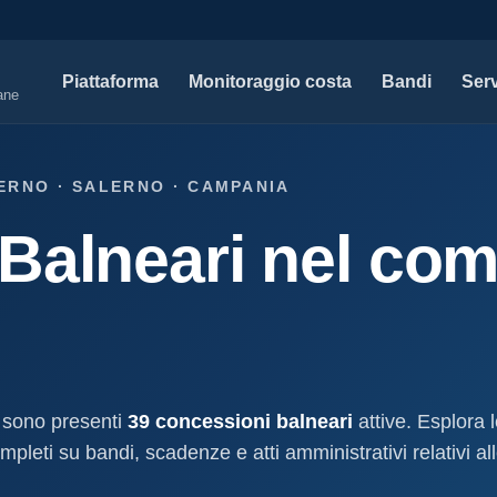
Piattaforma
Monitoraggio costa
Bandi
Serv
iane
SERVIZI PROFESSIONALI
MAPPE 
ERNO · SALERNO · CAMPANIA
Tutti i servizi professionali
Concessi
Balneari nel com
ssioni e
Soluzioni per studi tecnici, legali e PA.
Atti, sogge
marittimo.
Modello D1
aniale
Concessi
Progettazione e compilazione domande di
concessione.
Stabilimenti
oncessione
Studi geologici costieri
Spiagge
Indagini, perizie e relazioni geologiche per il
Litorale ita
cessione
litorale.
 sono presenti
39 concessioni balneari
attive. Esplora 
I nostri d
pleti su bandi, scadenze e atti amministrativi relativi all
lla
Open data c
a