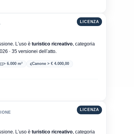
LICENZA
O
Comune di Salerno è l'ente che ha rilasciato la concessione. L'uso è
turistico ricreativo
, categoria
. Aggiornata al 08/08/2026 · 35 versionei dell'atto.
> 6.000 m²
Canone > € 4.000,00
LICENZA
RIONE
Comune di Salerno è l'ente che ha rilasciato la concessione. L'uso è
turistico ricreativo
, categoria