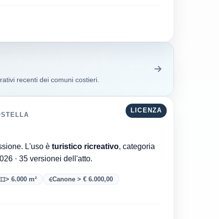
ativi recenti dei comuni costieri.
LICENZA
OSTELLA
Comune di Salerno è l'ente che ha rilasciato la concessione. L'uso è
turistico ricreativo
, categoria
. Aggiornata al 08/08/2026 · 35 versionei dell'atto.
> 6.000 m²
Canone > € 6.000,00