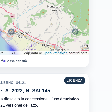
te360 S.R.L.
|
Map data ©
OpenStreetMap
contributors
ità
Bassa densità
LICENZA
LERNO, 84121
le, A. 2022, N. SAL145
Autorità Portuale di Mar Tirreno Centrale è l'ente che ha rilasciato la concessione. L'uso è
turistico
. Aggiornata al 08/08/2026 · 21 versionei dell'atto.