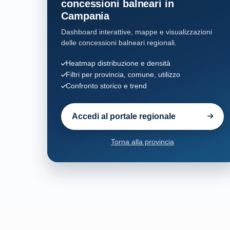
concessioni balneari in
Campania
Minori
11
Dashboard interattive, mappe e visualizzazioni
delle concessioni balneari regionali.
Montecorice
19
Heatmap distribuzione e densità
Pisciotta
Filtri per provincia, comune, utilizzo
9
Confronto storico e trend
Pollica
39
Accedi al portale regionale
Pontecagnano Faiano
20
Torna alla provincia
Positano
57
Praiano
10
San Giovanni a Piro
10