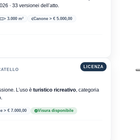
. Aggiornata al 08/08/2026 · 33 versionei dell'atto.
> 3.000 m²
Canone > € 5.000,00
LICENZA
CATELLO
Comune di Salerno è l'ente che ha rilasciato la concessione. L'uso è
turistico ricreativo
, categoria
to.
e > € 7.000,00
Visura disponibile