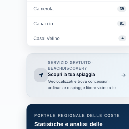
Camerota
39
Capaccio
81
Casal Velino
4
Castellabate
81
SERVIZIO GRATUITO ·
Centola
82
BEACHDISCOVERY
Scopri la tua spiaggia
Geolocalizzati e trova concessioni,
Conca dei Marini
9
ordinanze e spiagge libere vicino a te.
Eboli
20
Ispani
8
PORTALE REGIONALE DELLE COSTE
Statistiche e analisi delle
Maiori
11