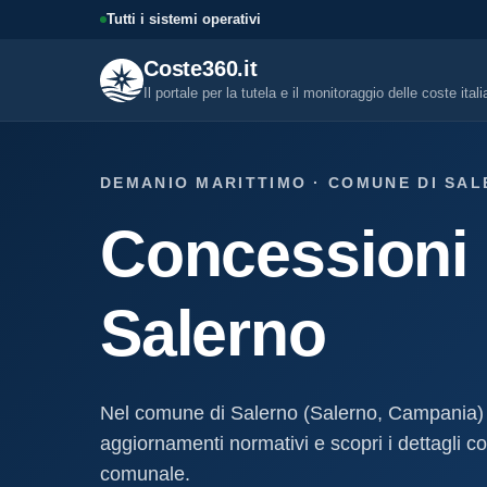
Tutti i sistemi operativi
Coste360.it
Il portale per la tutela e il monitoraggio delle coste ital
SERVIZI DIGITALI
DEMANIO MARITTIMO · COMUNE DI SAL
Tutti i servizi digitali
Concessioni 
Visure, fascicoli, verifica conce
altro.
Visura concessione dem
Salerno
marittima
Un documento sintetico della c
demaniale marittima
Fascicolo evolutivo con
Nel comune di Salerno (Salerno, Campania)
demaniale marittima
aggiornamenti normativi e scopri i dettagli com
Storico completo ed evolutivo de
concessione demaniale marittim
comunale.