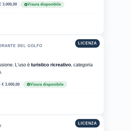
 3.000,00
Visura disponibile
LICENZA
TORANTE DEL GOLFO
Comune di Salerno è l'ente che ha rilasciato la concessione. L'uso è
turistico ricreativo
, categoria
to.
 € 3.000,00
Visura disponibile
LICENZA
O