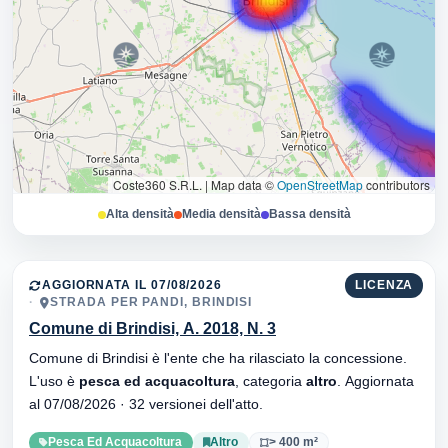
Coste360 S.R.L.
|
Map data ©
OpenStreetMap
contributors
Alta densità
Media densità
Bassa densità
AGGIORNATA IL 07/08/2026
LICENZA
STRADA PER PANDI, BRINDISI
Comune di Brindisi, A. 2018, N. 3
Comune di Brindisi è l'ente che ha rilasciato la concessione.
L'uso è
pesca ed acquacoltura
, categoria
altro
. Aggiornata
al 07/08/2026 · 32 versionei dell'atto.
Pesca Ed Acquacoltura
Altro
> 400 m²