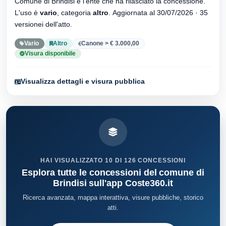
Comune di Brindisi è l'ente che ha rilasciato la concessione.
L'uso è
vario
, categoria
altro
. Aggiornata al 30/07/2026 · 35
versionei dell'atto.
Vario
Altro
Canone > € 3.000,00
Visura disponibile
Visualizza dettagli e visura pubblica
HAI VISUALIZZATO 10 DI 126 CONCESSIONI
Esplora tutte le concessioni del comune di
Brindisi sull'app Coste360.it
Ricerca avanzata, mappa interattiva, visure pubbliche, storico
atti.