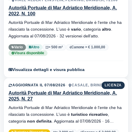
VIALE ALBERT EINSTEIN, PERRINO, BRINDISI, 72100
Autorità Portuale di Mar Adriatico Meridionale, A.
2022, N. 100
Autorità Portuale di Mar Adriatico Meridionale è l'ente che ha
rilasciato la concessione. L'uso è
vario
, categoria
altro
.
Aggiornata al 07/08/2026 · 32 versionei dell'atto.
Vario
Altro
> 500 m²
Canone > € 1.000,00
Visura disponibile
Visualizza dettagli e visura pubblica
AGGIORNATA IL 07/08/2026
CASALE, BRINDISI, 72100
LICENZA
Autorità Portuale di Mar Adriatico Meridionale, A.
2025, N. 27
Autorità Portuale di Mar Adriatico Meridionale è l'ente che ha
rilasciato la concessione. L'uso è
turistico ricreativo
,
categoria
non definita
. Aggiornata al 07/08/2026 · 16
versionei dell'atto.