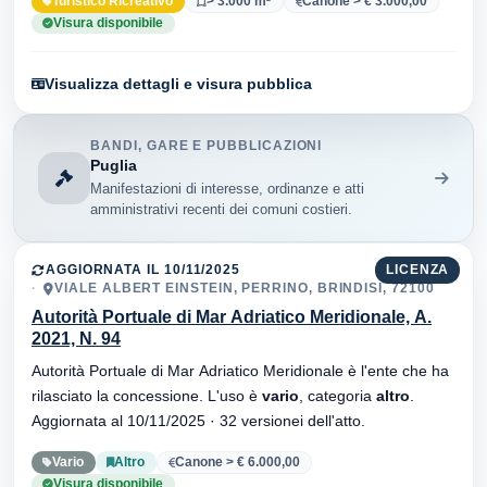
Turistico Ricreativo
> 3.000 m²
Canone > € 3.000,00
Visura disponibile
Visualizza dettagli e visura pubblica
BANDI, GARE E PUBBLICAZIONI
Puglia
Manifestazioni di interesse, ordinanze e atti
amministrativi recenti dei comuni costieri.
AGGIORNATA IL 10/11/2025
LICENZA
VIALE ALBERT EINSTEIN, PERRINO, BRINDISI, 72100
Autorità Portuale di Mar Adriatico Meridionale, A.
2021, N. 94
Autorità Portuale di Mar Adriatico Meridionale è l'ente che ha
rilasciato la concessione. L'uso è
vario
, categoria
altro
.
Aggiornata al 10/11/2025 · 32 versionei dell'atto.
Vario
Altro
Canone > € 6.000,00
Visura disponibile