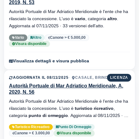
2019, N. 53
Autorità Portuale di Mar Adriatico Meridionale è l'ente che ha
rilasciato la concessione. L'uso è
vario
, categoria
altro
.
Aggiornata al 07/11/2025 · 33 versionei dell'atto.
Vario
Altro
Canone > € 5.000,00
Visura disponibile
Visualizza dettagli e visura pubblica
AGGIORNATA IL 08/11/2025
CASALE, BRINDISI, 72100
LICENZA
Autorità Portuale di Mar Adriatico Meridionale, A.
2020, N. 56
Autorità Portuale di Mar Adriatico Meridionale è l'ente che ha
rilasciato la concessione. L'uso è
turistico ricreativo
,
categoria
punto di ormeggio
. Aggiornata al 08/11/2025 · 32
versionei dell'atto.
Turistico Ricreativo
Punto Di Ormeggio
Canone > € 3.000,00
Visura disponibile