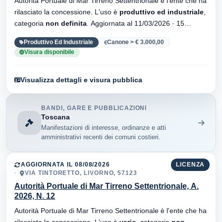
Autorità Portuale di Mar Tirreno Settentrionale è l'ente che ha
rilasciato la concessione. L'uso è
produttivo ed industriale
,
categoria
non definita
. Aggiornata al 11/03/2026 · 15
versionei dell'atto.
Produttivo Ed Industriale
Canone > € 3.000,00
Visura disponibile
Visualizza dettagli e visura pubblica
BANDI, GARE E PUBBLICAZIONI
Toscana
Manifestazioni di interesse, ordinanze e atti
amministrativi recenti dei comuni costieri.
AGGIORNATA IL 08/08/2026
LICENZA
VIA TINTORETTO, LIVORNO, 57123
Autorità Portuale di Mar Tirreno Settentrionale, A.
2026, N. 12
Autorità Portuale di Mar Tirreno Settentrionale è l'ente che ha
rilasciato la concessione. L'uso è
vario
, categoria
non