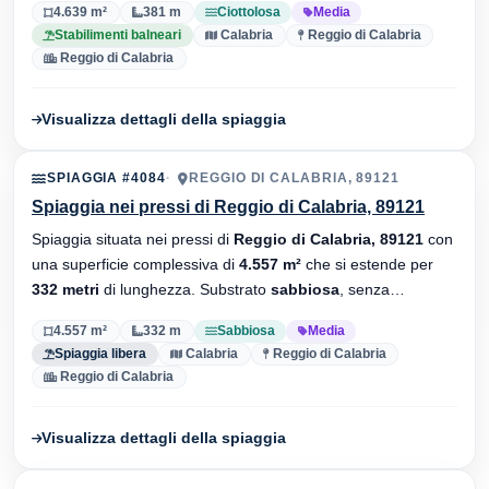
4.639 m²
381 m
Ciottolosa
Media
Stabilimenti balneari
Calabria
Reggio di Calabria
Reggio di Calabria
Visualizza dettagli della spiaggia
SPIAGGIA #4084
REGGIO DI CALABRIA, 89121
Spiaggia nei pressi di Reggio di Calabria, 89121
Spiaggia situata nei pressi di
Reggio di Calabria, 89121
con
una superficie complessiva di
4.557 m²
che si estende per
332 metri
di lunghezza. Substrato
sabbiosa
, senza
stabilimenti balneari.
4.557 m²
332 m
Sabbiosa
Media
Spiaggia libera
Calabria
Reggio di Calabria
Reggio di Calabria
Visualizza dettagli della spiaggia