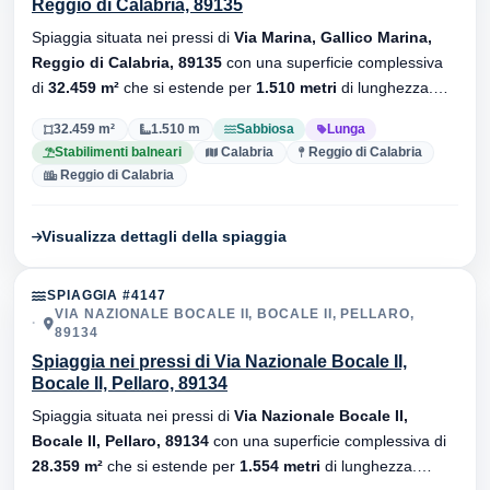
Reggio di Calabria, 89135
Spiaggia situata nei pressi di
Via Marina, Gallico Marina,
Reggio di Calabria, 89135
con una superficie complessiva
di
32.459 m²
che si estende per
1.510 metri
di lunghezza.
Substrato
sabbiosa
, sono presenti stabilimenti balneari.
32.459 m²
1.510 m
Sabbiosa
Lunga
Stabilimenti balneari
Calabria
Reggio di Calabria
Reggio di Calabria
Visualizza dettagli della spiaggia
SPIAGGIA #4147
VIA NAZIONALE BOCALE II, BOCALE II, PELLARO,
89134
Spiaggia nei pressi di Via Nazionale Bocale II,
Bocale II, Pellaro, 89134
Spiaggia situata nei pressi di
Via Nazionale Bocale II,
Bocale II, Pellaro, 89134
con una superficie complessiva di
28.359 m²
che si estende per
1.554 metri
di lunghezza.