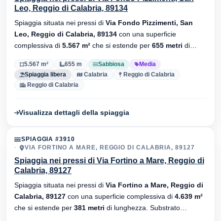
Leo, Reggio di Calabria, 89134
Spiaggia situata nei pressi di
Via Fondo Pizzimenti, San
Leo, Reggio di Calabria, 89134
con una superficie
complessiva di
5.567 m²
che si estende per
655 metri
di
lunghezza. Substrato
sabbiosa
, senza stabilimenti balneari.
5.567 m²
655 m
Sabbiosa
Media
Spiaggia libera
Calabria
Reggio di Calabria
Reggio di Calabria
Visualizza dettagli della spiaggia
SPIAGGIA #3910
VIA FORTINO A MARE, REGGIO DI CALABRIA, 89127
Spiaggia nei pressi di Via Fortino a Mare, Reggio di
Calabria, 89127
Spiaggia situata nei pressi di
Via Fortino a Mare, Reggio di
Calabria, 89127
con una superficie complessiva di
4.639 m²
che si estende per
381 metri
di lunghezza. Substrato
ciottolosa
, sono presenti stabilimenti balneari.