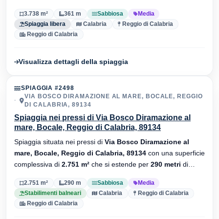
sabbiosa
, senza stabilimenti balneari.
3.738 m²
361 m
Sabbiosa
Media
Spiaggia libera
Calabria
Reggio di Calabria
Reggio di Calabria
Visualizza dettagli della spiaggia
SPIAGGIA #2498
VIA BOSCO DIRAMAZIONE AL MARE, BOCALE, REGGIO
DI CALABRIA, 89134
Spiaggia nei pressi di Via Bosco Diramazione al
mare, Bocale, Reggio di Calabria, 89134
Spiaggia situata nei pressi di
Via Bosco Diramazione al
mare, Bocale, Reggio di Calabria, 89134
con una superficie
complessiva di
2.751 m²
che si estende per
290 metri
di
lunghezza. Substrato
sabbiosa
, sono presenti stabilimenti
2.751 m²
290 m
Sabbiosa
Media
balneari.
Stabilimenti balneari
Calabria
Reggio di Calabria
Reggio di Calabria