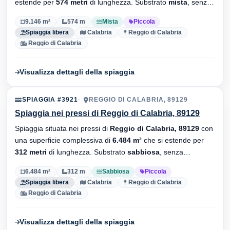
estende per
574 metri
di lunghezza. Substrato
mista
, senza
stabilimenti balneari.
9.146 m²
574 m
Mista
Piccola
Spiaggia libera
Calabria
Reggio di Calabria
Reggio di Calabria
Visualizza dettagli della spiaggia
SPIAGGIA #3921
REGGIO DI CALABRIA, 89129
Spiaggia nei pressi di Reggio di Calabria, 89129
Spiaggia situata nei pressi di
Reggio di Calabria, 89129
con
una superficie complessiva di
6.484 m²
che si estende per
312 metri
di lunghezza. Substrato
sabbiosa
, senza
stabilimenti balneari.
6.484 m²
312 m
Sabbiosa
Piccola
Spiaggia libera
Calabria
Reggio di Calabria
Reggio di Calabria
Visualizza dettagli della spiaggia