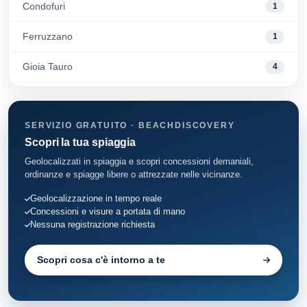
Condofuri
1
Ferruzzano
1
Gioia Tauro
4
Melito di Porto Salvo
1
SERVIZIO GRATUITO · BEACHDISCOVERY
Monasterace
1
Scopri la tua spiaggia
Montebello Jonico
8
Geolocalizzati in spiaggia e scopri concessioni demaniali,
ordinanze e spiagge libere o attrezzate nelle vicinanze.
Motta San Giovanni
13
Geolocalizzazione in tempo reale
Concessioni e visure a portata di mano
Palizzi
4
Nessuna registrazione richiesta
Palmi
7
Scopri cosa c'è intorno a te
Roccella Ionica
3