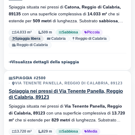
Spiaggia situata nei pressi di
Catona, Reggio di Calabria,
89135
con una superficie complessiva di
14.033 m²
che si
estende per
509 metri
di lunghezza. Substrato
sabbiosa
,
senza stabilimenti balneari.
14.033 m²
509 m
Sabbiosa
Piccola
Spiaggia libera
Calabria
Reggio di Calabria
Reggio di Calabria
Visualizza dettagli della spiaggia
SPIAGGIA #2500
VIA TENENTE PANELLA, REGGIO DI CALABRIA, 89123
Spiaggia nei pressi di Via Tenente Panella, Reggio
di Calabria, 89123
Spiaggia situata nei pressi di
Via Tenente Panella, Reggio
di Calabria, 89123
con una superficie complessiva di
13.720
m²
che si estende per
829 metri
di lunghezza. Substrato
sabbiosa
, sono presenti stabilimenti balneari.
13.720 m²
829 m
Sabbiosa
Media