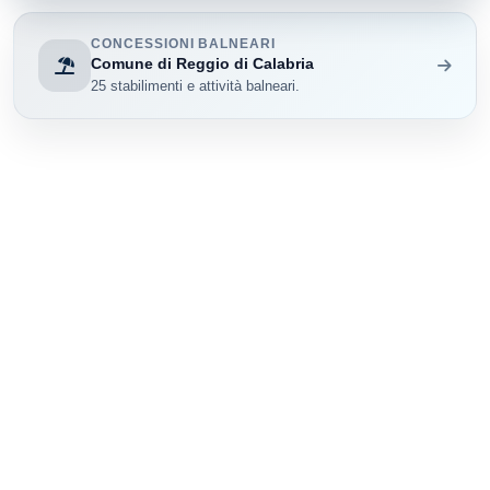
San Lorenzo
1
CONCESSIONI BALNEARI
Scilla
7
Comune di Reggio di Calabria
25 stabilimenti e attività balneari.
Seminara
2
Siderno
2
Stignano
1
Stilo
1
Villa San Giovanni
18
San Ferdinando
1