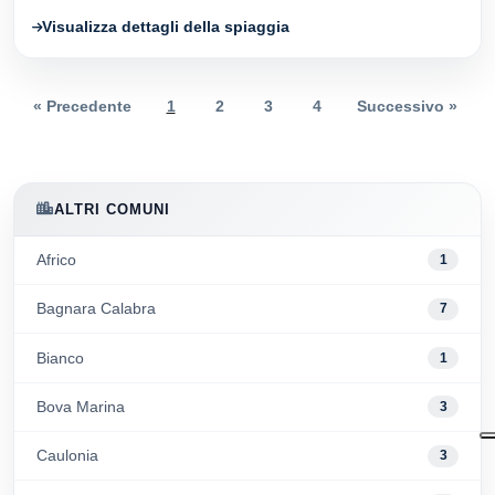
Visualizza dettagli della spiaggia
« Precedente
1
2
3
4
Successivo »
ALTRI COMUNI
Africo
1
Bagnara Calabra
7
Bianco
1
Bova Marina
3
Caulonia
3