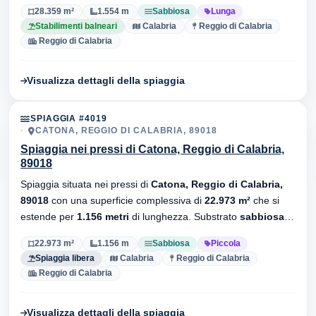
Substrato
sabbiosa
, sono presenti stabilimenti balneari.
28.359 m²
1.554 m
Sabbiosa
Lunga
Stabilimenti balneari
Calabria
Reggio di Calabria
Reggio di Calabria
Visualizza dettagli della spiaggia
SPIAGGIA #4019
CATONA, REGGIO DI CALABRIA, 89018
Spiaggia nei pressi di Catona, Reggio di Calabria,
89018
Spiaggia situata nei pressi di
Catona, Reggio di Calabria,
89018
con una superficie complessiva di
22.973 m²
che si
estende per
1.156 metri
di lunghezza. Substrato
sabbiosa
,
senza stabilimenti balneari.
22.973 m²
1.156 m
Sabbiosa
Piccola
Spiaggia libera
Calabria
Reggio di Calabria
Reggio di Calabria
Visualizza dettagli della spiaggia