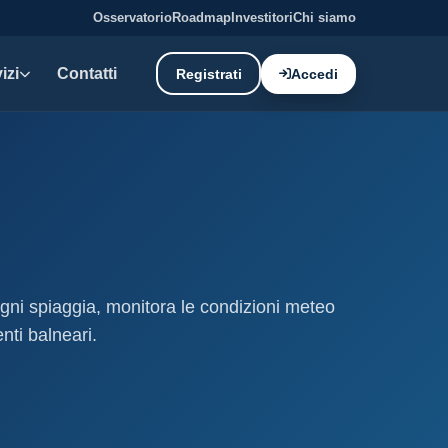
Osservatorio
Roadmap
Investitori
Chi siamo
izi
Contatti
Registrati
Accedi
E DATI
oni demaniali
tti e canoni del demanio
oni balneari
, chioschi e spiagge attrezzate.
 ogni spiaggia, monitora le condizioni meteo
nti balneari.
liano: dati tecnici e meteo.
ati
ostieri aggiornati mensilmente.