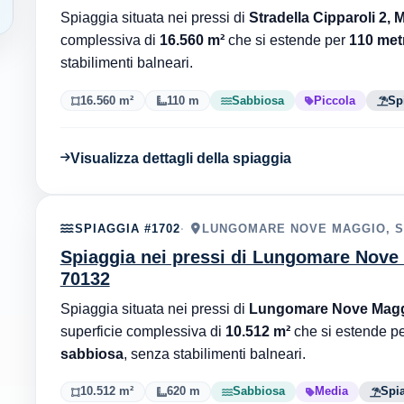
Spiaggia situata nei pressi di
Stradella Cipparoli 2, 
complessiva di
16.560 m²
che si estende per
110 metr
stabilimenti balneari.
16.560 m²
110 m
Sabbiosa
Piccola
Sp
Visualizza dettagli della spiaggia
SPIAGGIA #1702
LUNGOMARE NOVE MAGGIO, SA
Spiaggia nei pressi di Lungomare Nove 
70132
Spiaggia situata nei pressi di
Lungomare Nove Maggi
superficie complessiva di
10.512 m²
che si estende p
sabbiosa
, senza stabilimenti balneari.
10.512 m²
620 m
Sabbiosa
Media
Spia