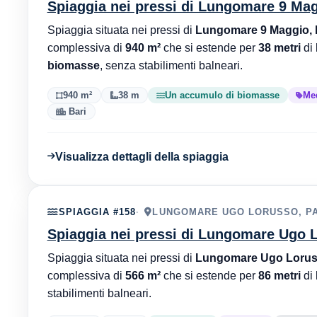
Spiaggia nei pressi di Lungomare 9 Mag
Spiaggia situata nei pressi di
Lungomare 9 Maggio, F
complessiva di
940 m²
che si estende per
38 metri
di 
biomasse
, senza stabilimenti balneari.
940 m²
38 m
Un accumulo di biomasse
Me
Bari
Visualizza dettagli della spiaggia
SPIAGGIA #158
LUNGOMARE UGO LORUSSO, PAL
Spiaggia nei pressi di Lungomare Ugo L
Spiaggia situata nei pressi di
Lungomare Ugo Lorusso
complessiva di
566 m²
che si estende per
86 metri
di 
stabilimenti balneari.