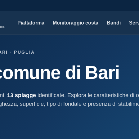
Piattaforma
Monitoraggio costa
Bandi
Serv
iane
SERVIZI PROFESSIONALI
MAPPE 
ARI · PUGLIA
Tutti i servizi professionali
Concessi
comune di Bari
ssioni e
Soluzioni per studi tecnici, legali e PA.
Atti, sogge
marittimo.
Modello D1
aniale
Concessi
Progettazione e compilazione domande di
concessione.
Stabilimenti
nti
13 spiagge
identificate. Esplora le caratteristiche di
oncessione
Studi geologici costieri
Spiagge
ghezza, superficie, tipo di fondale e presenza di stabilime
Indagini, perizie e relazioni geologiche per il
Litorale ita
cessione
litorale.
I nostri d
lla
Open data c
a