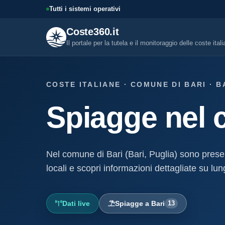
Tutti i sistemi operativi
Coste360.it
Il portale per la tutela e il monitoraggio delle coste ital
SERVIZI DIGITALI
COSTE ITALIANE · COMUNE DI BARI · B
Tutti i servizi digitali
Spiagge nel 
Visure, fascicoli, verifica conce
altro.
Visura concessione dem
marittima
Nel comune di Bari (Bari, Puglia) sono prese
Un documento sintetico della c
demaniale marittima
locali e scopri informazioni dettagliate su lun
Fascicolo evolutivo con
demaniale marittima
Dati live
Spiagge a Bari
13
Storico completo ed evolutivo de
concessione demaniale marittim