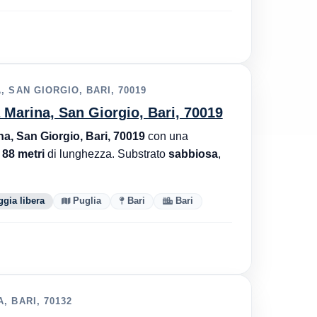
 SAN GIORGIO, BARI, 70019
a Marina, San Giorgio, Bari, 70019
na, San Giorgio, Bari, 70019
con una
r
88 metri
di lunghezza. Substrato
sabbiosa
,
ggia libera
Puglia
Bari
Bari
 BARI, 70132