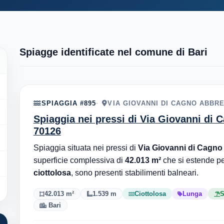
Spiagge identificate nel comune di Bari
SPIAGGIA #895
VIA GIOVANNI DI CAGNO ABBRES
Spiaggia nei pressi di Via Giovanni di C
70126
Spiaggia situata nei pressi di
Via Giovanni di Cagno 
superficie complessiva di
42.013 m²
che si estende p
ciottolosa
, sono presenti stabilimenti balneari.
42.013 m²
1.539 m
Ciottolosa
Lunga
S
Bari