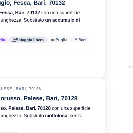
gio, Fesca, Bari, 70132
esca, Bari, 70132
con una superficie
lunghezza. Substrato
un accumulo di
dia
Spiaggia libera
Puglia
Bari
ESE, BARI, 70128
orusso, Palese, Bari, 70128
, Palese, Bari, 70128
con una superficie
lunghezza. Substrato
ciottolosa
, senza