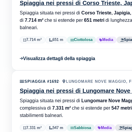
Spiaggia nei pressi di Corso Trieste, Ja
Spiaggia situata nei pressi di
Corso Trieste, Japigia,
di
7.714 m²
che si estende per
651 metri
di lunghezza
balneari.
7.714 m²
651 m
Ciottolosa
Media
Spia
Visualizza dettagli della spiaggia
SPIAGGIA #1692
LUNGOMARE NOVE MAGGIO, FE
Spiaggia nei pressi di Lungomare Nove 
Spiaggia situata nei pressi di
Lungomare Nove Maggi
complessiva di
7.331 m²
che si estende per
547 metri
stabilimenti balneari.
7.331 m²
547 m
Sabbiosa
Media
Spiag