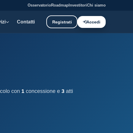
Osservatorio
Roadmap
Investitori
Chi siamo
izi
Contatti
Registrati
Accedi
E DATI
oni demaniali
tti e canoni del demanio
oni balneari
, chioschi e spiagge attrezzate.
cicolo con
1
concessione e
3
atti
liano: dati tecnici e meteo.
ati
ostieri aggiornati mensilmente.