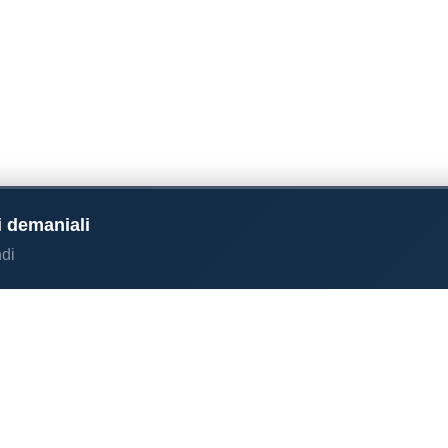
i demaniali
di