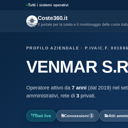
Tutti i sistemi operativi
Coste360.it
Il portale per la tutela e il monitoraggio delle coste ital
SERVIZI DIGITALI
PROFILO AZIENDALE · P.IVA/C.F. 00188
Tutti i servizi digitali
VENMAR S.R
Visure, fascicoli, verifica conce
altro.
Visura concessione dem
marittima
Operatore attivo da
7 anni
(dal 2019) nel set
Un documento sintetico della c
demaniale marittima
amministrativi, rete di
3
privati.
Fascicolo evolutivo con
demaniale marittima
Dati live
Concessioni
1
Atti ammin
Storico completo ed evolutivo de
concessione demaniale marittim