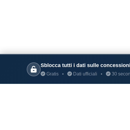
Sblocca tutti i dati sulle concession
Gratis
•
Dati ufficiali
•
30 secon
PARLANO DI NOI