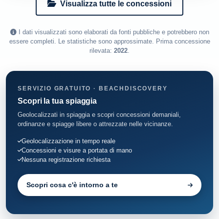
Visualizza tutte le concessioni
I dati visualizzati sono elaborati da fonti pubbliche e potrebbero non
essere completi. Le statistiche sono approssimate. Prima concessione
rilevata:
2022
.
SERVIZIO GRATUITO · BEACHDISCOVERY
Scopri la tua spiaggia
Geolocalizzati in spiaggia e scopri concessioni demaniali,
ordinanze e spiagge libere o attrezzate nelle vicinanze.
Geolocalizzazione in tempo reale
Concessioni e visure a portata di mano
Nessuna registrazione richiesta
Scopri cosa c'è intorno a te