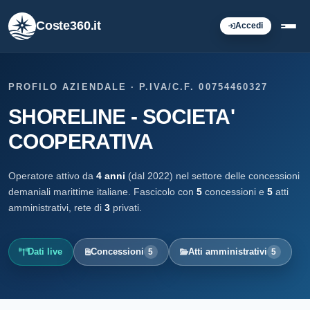
Coste360.it
Accedi
PROFILO AZIENDALE · P.IVA/C.F. 00754460327
SHORELINE - SOCIETA'
COOPERATIVA
Operatore attivo da
4 anni
(dal 2022) nel settore delle concessioni
demaniali marittime italiane. Fascicolo con
5
concessioni e
5
atti
amministrativi, rete di
3
privati.
Dati live
Concessioni
Atti amministrativi
5
5