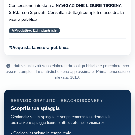
Concessione intestata a
NAVIGAZIONE LIGURE TIRRENA
S.R.L.
con
2
privati. Consulta i dettagli completi e accedi alla
visura pubblica.
Produttivo Ed Industriale
Acquista la visura pubblica
I dati visualizzati sono elaborati da fonti pubbliche e potrebbero non
essere completi. Le statistiche sono approssimate. Prima concessione
rilevata:
2018
.
SERVIZIO GRATUITO · BEACHDISCOVERY
Scopri la tua spiaggia
Geolocalizzati in spiaggia e scopri concessioni demaniali,
ordinanze e spiagge libere o attrezzate nelle vicinanze.
Geolocalizzazione in tempo reale