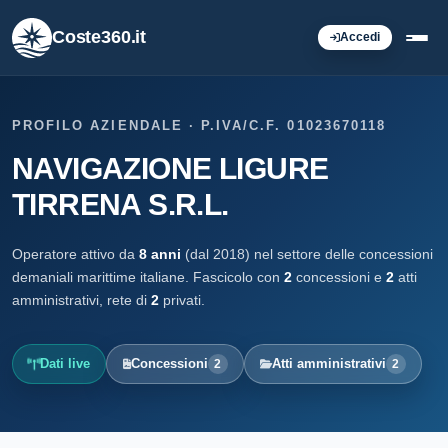
Coste360.it
Accedi
PROFILO AZIENDALE · P.IVA/C.F. 01023670118
NAVIGAZIONE LIGURE
TIRRENA S.R.L.
Operatore attivo da
8 anni
(dal 2018) nel settore delle concessioni
demaniali marittime italiane. Fascicolo con
2
concessioni e
2
atti
amministrativi, rete di
2
privati.
Dati live
Concessioni
Atti amministrativi
2
2