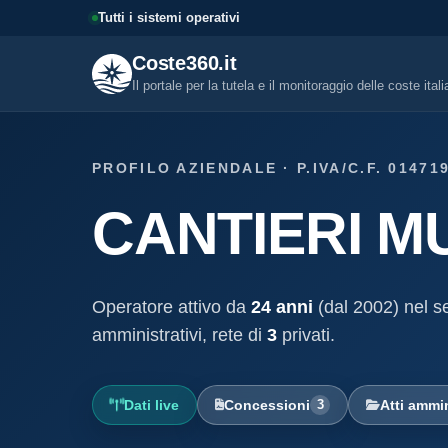
Tutti i sistemi operativi
Coste360.it
Il portale per la tutela e il monitoraggio delle coste ital
SERVIZI DIGITALI
PROFILO AZIENDALE · P.IVA/C.F. 01471
Tutti i servizi digitali
CANTIERI M
Visure, fascicoli, verifica conce
altro.
Visura concessione dem
marittima
Operatore attivo da
24 anni
(dal 2002) nel se
Un documento sintetico della c
demaniale marittima
amministrativi, rete di
3
privati.
Fascicolo evolutivo con
demaniale marittima
Dati live
Concessioni
3
Atti ammin
Storico completo ed evolutivo de
concessione demaniale marittim