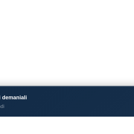
i demaniali
di