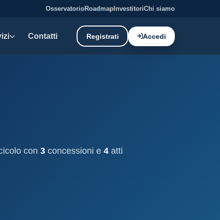
Osservatorio
Roadmap
Investitori
Chi siamo
izi
Contatti
Registrati
Accedi
E DATI
oni demaniali
tti e canoni del demanio
oni balneari
, chioschi e spiagge attrezzate.
scicolo con
3
concessioni e
4
atti
liano: dati tecnici e meteo.
ati
ostieri aggiornati mensilmente.