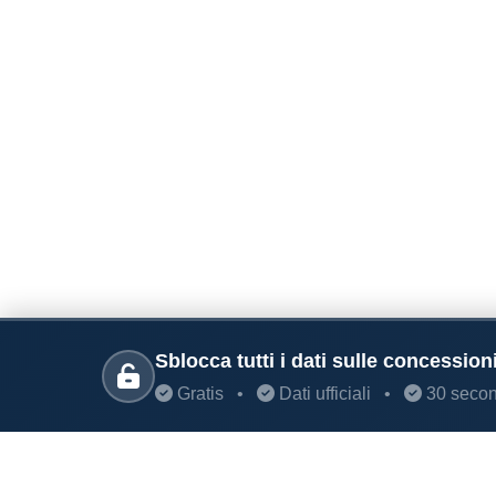
Sblocca tutti i dati sulle concession
Gratis
•
Dati ufficiali
•
30 secon