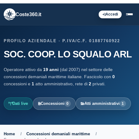
Coste360.it
Accedi
PROFILO AZIENDALE · P.IVA/C.F. 01887760922
SOC. COOP. LO SQUALO ARL
Operatore attivo da
19 anni
(dal 2007) nel settore delle
concessioni demaniali marittime italiane. Fascicolo con
0
concessioni e
1
atto amministrativo, rete di
2
privati.
Dati live
Concessioni
Atti amministrativi
0
1
Home
/
Concessioni demaniali marittime
/
Soc. coop. lo squalo arl