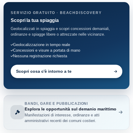
SERVIZIO GRATUITO · BEACHDISCOVERY
Scopri la tua spiaggia
Geolocalizzati in spiaggia e scopri concessioni demaniali,
ordinanze e spiagge libere o attrezzate nelle vicinanze.
Geolocalizzazione in tempo reale
Concessioni e visure a portata di mano
Nessuna registrazione richiesta
Scopri cosa c'è intorno a te
BANDI, GARE E PUBBLICAZIONI
Esplora le opportunità sul demanio marittimo
Manifestazioni di interesse, ordinanze e atti
amministrativi recenti dei comuni costieri.