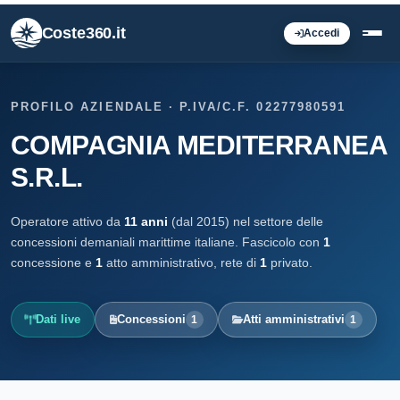
Coste360.it
Accedi
PROFILO AZIENDALE · P.IVA/C.F. 02277980591
COMPAGNIA MEDITERRANEA
S.R.L.
Operatore attivo da
11 anni
(dal 2015) nel settore delle
concessioni demaniali marittime italiane. Fascicolo con
1
concessione e
1
atto amministrativo, rete di
1
privato.
Dati live
Concessioni
Atti amministrativi
1
1