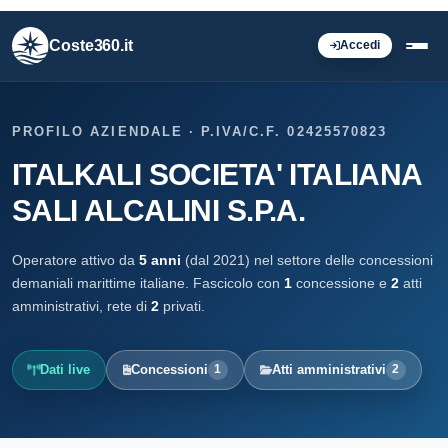
Coste360.it
Accedi
PROFILO AZIENDALE · P.IVA/C.F. 02425570823
ITALKALI SOCIETA' ITALIANA
SALI ALCALINI S.P.A.
Operatore attivo da
5 anni
(dal 2021) nel settore delle concessioni
demaniali marittime italiane. Fascicolo con
1
concessione e
2
atti
amministrativi, rete di
2
privati.
Dati live
Concessioni
Atti amministrativi
1
2