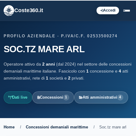
Coste360.it
Accedi
PROFILO AZIENDALE · P.IVA/C.F. 02533500274
SOC.TZ MARE ARL
Operatore attivo da
2 anni
(dal 2024) nel settore delle concessioni
demaniali marittime italiane. Fascicolo con
1
concessione e
4
atti
amministrativi, rete di
1
società e
2
privati.
Dati live
Concessioni
Atti amministrativi
1
4
Home
/
Concessioni demaniali marittime
/
Soc.tz mare arl