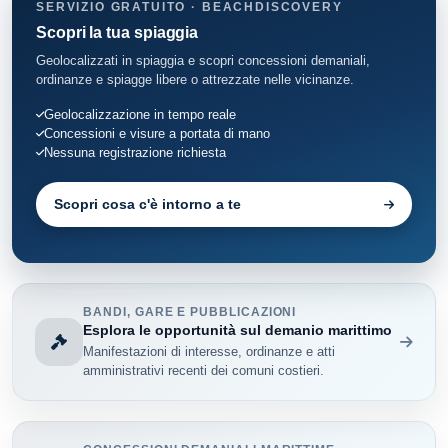
SERVIZIO GRATUITO · BEACHDISCOVERY
Scopri la tua spiaggia
Geolocalizzati in spiaggia e scopri concessioni demaniali,
ordinanze e spiagge libere o attrezzate nelle vicinanze.
Geolocalizzazione in tempo reale
Concessioni e visure a portata di mano
Nessuna registrazione richiesta
Scopri cosa c'è intorno a te
BANDI, GARE E PUBBLICAZIONI
Esplora le opportunità sul demanio marittimo
Manifestazioni di interesse, ordinanze e atti
amministrativi recenti dei comuni costieri.