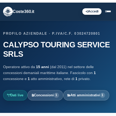
Coste360.it
Accedi
PROFILO AZIENDALE · P.IVA/C.F. 03024720801
CALYPSO TOURING SERVICE
SRLS
Operatore attivo da
15 anni
(dal 2011) nel settore delle
concessioni demaniali marittime italiane. Fascicolo con
1
concessione e
1
atto amministrativo, rete di
1
privato.
Dati live
Concessioni
Atti amministrativi
1
1