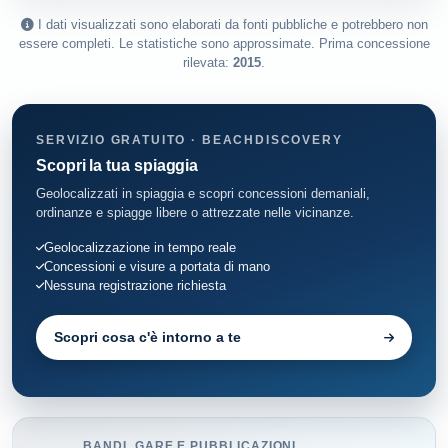
I dati visualizzati sono elaborati da fonti pubbliche e potrebbero non
essere completi. Le statistiche sono approssimate. Prima concessione
rilevata:
2015
.
SERVIZIO GRATUITO · BEACHDISCOVERY
Scopri la tua spiaggia
Geolocalizzati in spiaggia e scopri concessioni demaniali,
ordinanze e spiagge libere o attrezzate nelle vicinanze.
Geolocalizzazione in tempo reale
Concessioni e visure a portata di mano
Nessuna registrazione richiesta
Scopri cosa c'è intorno a te
BANDI, GARE E PUBBLICAZIONI