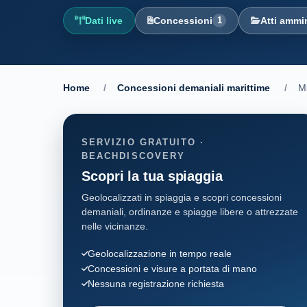
Dati live
Concessioni
1
Atti ammin
Home
/
Concessioni demaniali marittime
/
Mi
SERVIZIO GRATUITO ·
BEACHDISCOVERY
Scopri la tua spiaggia
Geolocalizzati in spiaggia e scopri concessioni
demaniali, ordinanze e spiagge libere o attrezzate
nelle vicinanze.
Geolocalizzazione in tempo reale
Concessioni e visure a portata di mano
Nessuna registrazione richiesta