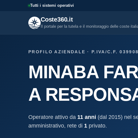
Tutti i sistemi operativi
Coste360.it
Il portale per la tutela e il monitoraggio delle coste ital
SERVIZI DIGITALI
PROFILO AZIENDALE · P.IVA/C.F. 03990
Tutti i servizi digitali
MINABA FAR
Visure, fascicoli, verifica conce
altro.
Visura concessione dem
A RESPONSAB
marittima
Un documento sintetico della c
demaniale marittima
Fascicolo evolutivo con
Operatore attivo da
11 anni
(dal 2015) nel se
demaniale marittima
amministrativo, rete di
1
privato.
Storico completo ed evolutivo de
concessione demaniale marittim