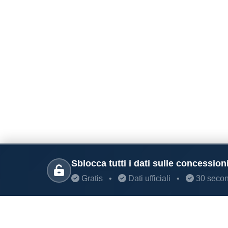
Sblocca tutti i dati sulle concession
Gratis
•
Dati ufficiali
•
30 secon