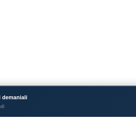
i demaniali
di