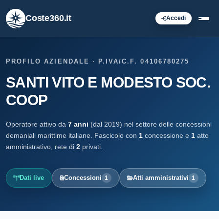
Coste360.it
Accedi
PROFILO AZIENDALE · P.IVA/C.F. 04106780275
SANTI VITO E MODESTO SOC.
COOP
Operatore attivo da
7 anni
(dal 2019) nel settore delle concessioni
demaniali marittime italiane. Fascicolo con
1
concessione e
1
atto
amministrativo, rete di
2
privati.
Dati live
Concessioni
Atti amministrativi
1
1