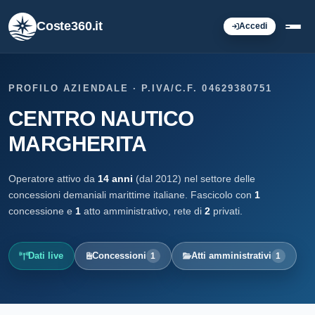
Coste360.it
Accedi
PROFILO AZIENDALE · P.IVA/C.F. 04629380751
CENTRO NAUTICO
MARGHERITA
Operatore attivo da
14 anni
(dal 2012) nel settore delle
concessioni demaniali marittime italiane. Fascicolo con
1
concessione e
1
atto amministrativo, rete di
2
privati.
Dati live
Concessioni
Atti amministrativi
1
1