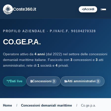
Coste360.it
Accedi
PROFILO AZIENDALE · P.IVA/C.F. 90104270328
CO.GE.P.A.
Operatore attivo da
4 anni
(dal 2022) nel settore delle concessioni
demaniali marittime italiane. Fascicolo con
3
concessioni e
3
atti
amministrativi, rete di
1
società e
4
privati.
Dati live
Concessioni
Atti amministrativi
3
3
Home
/
Concessioni demaniali marittime
/
Co.ge.p.a.