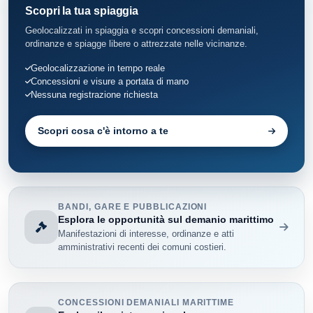
Scopri la tua spiaggia
Geolocalizzati in spiaggia e scopri concessioni demaniali,
ordinanze e spiagge libere o attrezzate nelle vicinanze.
Geolocalizzazione in tempo reale
Concessioni e visure a portata di mano
Nessuna registrazione richiesta
Scopri cosa c'è intorno a te
BANDI, GARE E PUBBLICAZIONI
Esplora le opportunità sul demanio marittimo
Manifestazioni di interesse, ordinanze e atti
amministrativi recenti dei comuni costieri.
CONCESSIONI DEMANIALI MARITTIME