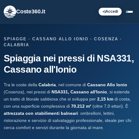
Coste360.it
Accedi
SPIAGGE · CASSANO ALLO IONIO · COSENZA ·
CALABRIA
Spiaggia nei pressi di NSA331,
Cassano all'Ionio
Tra le coste della
Calabria
, nel comune di
Cassano Allo Ionio
(Cosenza), nei pressi di
NSA331, Cassano all'Ionio
, si estende
un tratto di litorale sabbiosa che si sviluppa per
2,15 km
di costa,
con una superficie complessiva di
70.212 m²
(oltre 7,0 ettari). È
attrezzata con stabilimenti balneari
: ombrelloni, lettini,
ristorazione e servizio di salvataggio professionale, ideale per chi
cerca comfort e servizi durante la giornata al mare.