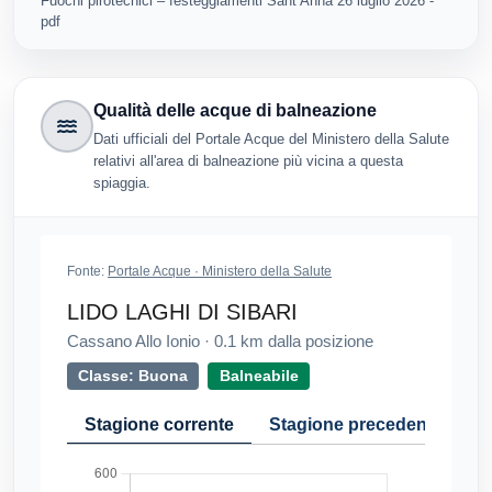
Fuochi pirotecnici – festeggiamenti Sant’Anna 26 luglio 2026 -
pdf
Qualità delle acque di balneazione
Dati ufficiali del Portale Acque del Ministero della Salute
relativi all'area di balneazione più vicina a questa
spiaggia.
Fonte:
Portale Acque · Ministero della Salute
LIDO LAGHI DI SIBARI
Cassano Allo Ionio
·
0.1
km dalla posizione
Classe: Buona
Balneabile
Stagione corrente
Stagione precedente
Cr