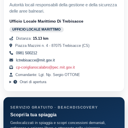
Autorità locali responsabili della gestione e della sicurezza
delle aree balneari.
Ufficio Locale Marittimo Di Trebisacce
UFFICIO LOCALE MARITTIMO
Distanza:
15.13 km
Piazza Mazzini n. 4 - 87075 Trebisacce (CS)
0981 500212
lctrebisacce@mit.gov.it
cp-coriglianocalabro@pec.mit.gov.it
Comandante: Lgt. Np. Sergio OTTONE
Orari di apertura
SERVIZIO GRATUITO · BEACHDISCOVERY
Scopri la tua spiaggia
Geolocalizzati in spiaggia e scopri concessioni demaniali,