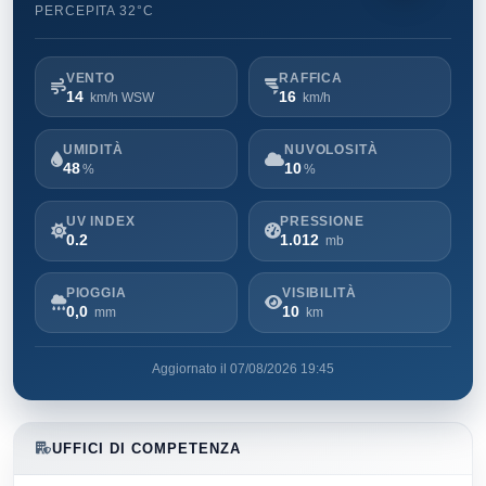
PERCEPITA 32°C
VENTO
RAFFICA
14
16
km/h WSW
km/h
UMIDITÀ
NUVOLOSITÀ
48
10
%
%
UV INDEX
PRESSIONE
0.2
1.012
mb
PIOGGIA
VISIBILITÀ
0,0
10
mm
km
Aggiornato il 07/08/2026 19:45
UFFICI DI COMPETENZA