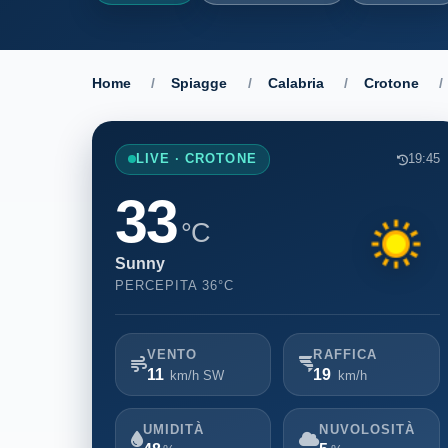
Home
/
Spiagge
/
Calabria
/
Crotone
/
LIVE · CROTONE
19:45
33
°C
Sunny
PERCEPITA 36°C
VENTO
RAFFICA
11
19
km/h SW
km/h
UMIDITÀ
NUVOLOSITÀ