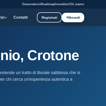
Osservatorio
Roadmap
Investitori
Chi siamo
izi
Contatti
Registrati
Accedi
E DATI
oni demaniali
inio, Crotone
tti e canoni del demanio
oni balneari
, chioschi e spiagge attrezzate.
 estende un tratto di litorale sabbiosa che si
 per chi cerca un'esperienza autentica a
liano: dati tecnici e meteo.
ati
ostieri aggiornati mensilmente.