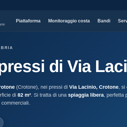
Piattaforma
Monitoraggio costa
Bandi
Serv
iane
SERVIZI PROFESSIONALI
MAPPE 
ABRIA
Tutti i servizi professionali
Concessi
pressi di Via Lac
ssioni e
Soluzioni per studi tecnici, legali e PA.
Atti, sogge
marittimo.
Modello D1
aniale
Concessi
Progettazione e compilazione domande di
concessione.
Stabilimenti
rotone
(Crotone), nei pressi di
Via Lacinio, Crotone
, si
oncessione
Studi geologici costieri
Spiagge
ficie di
82 m²
. Si tratta di una
spiaggia libera
, perfetta
Indagini, perizie e relazioni geologiche per il
Litorale ita
e commerciali.
cessione
litorale.
I nostri d
lla
Open data c
a