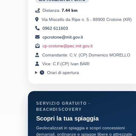
Distanza:
7.44 km
Via Miscello da Ripe n. 5 - 88900 Crotone (KR)
0962 611603
cpcrotone@mit.gov.it
cp-crotone@pec.mit.gov.it
Comandante: C.V. (CP) Domenico MORELLO
Vice: C.F.(CP) Ivan BARI
Orari di apertura
SERVIZIO GRATUITO ·
BEACHDISCOVERY
Scopri la tua spiaggia
Geolocalizzati in spiaggia e scopri concessioni
demaniali, ordinanze e spiagge libere o attrezzate