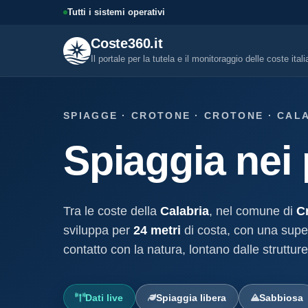
Tutti i sistemi operativi
Coste360.it
Il portale per la tutela e il monitoraggio delle coste ital
SERVIZI DIGITALI
SPIAGGE · CROTONE · CROTONE · CAL
Tutti i servizi digitali
Spiaggia nei 
Visure, fascicoli, verifica conce
altro.
Visura concessione dem
marittima
Tra le coste della
Calabria
, nel comune di
C
Un documento sintetico della c
demaniale marittima
sviluppa per
24 metri
di costa, con una super
contatto con la natura, lontano dalle struttur
Fascicolo evolutivo con
demaniale marittima
Storico completo ed evolutivo de
concessione demaniale marittim
Dati live
Spiaggia libera
Sabbiosa