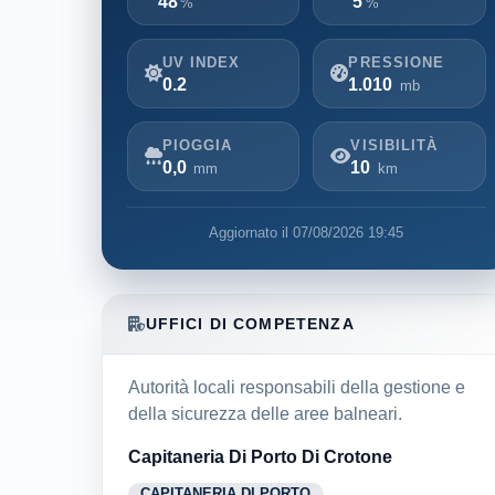
48
5
%
%
UV INDEX
PRESSIONE
0.2
1.010
mb
PIOGGIA
VISIBILITÀ
0,0
10
mm
km
Aggiornato il 07/08/2026 19:45
UFFICI DI COMPETENZA
Autorità locali responsabili della gestione e
della sicurezza delle aree balneari.
Capitaneria Di Porto Di Crotone
CAPITANERIA DI PORTO