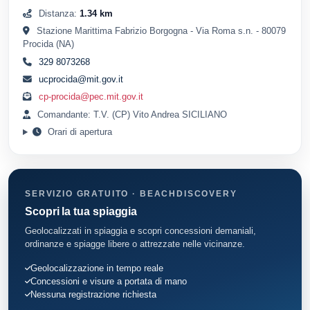
Distanza:
1.34 km
Stazione Marittima Fabrizio Borgogna - Via Roma s.n. - 80079
Procida (NA)
329 8073268
ucprocida@mit.gov.it
cp-procida@pec.mit.gov.it
Comandante: T.V. (CP) Vito Andrea SICILIANO
Orari di apertura
SERVIZIO GRATUITO · BEACHDISCOVERY
Scopri la tua spiaggia
Geolocalizzati in spiaggia e scopri concessioni demaniali,
ordinanze e spiagge libere o attrezzate nelle vicinanze.
Geolocalizzazione in tempo reale
Concessioni e visure a portata di mano
Nessuna registrazione richiesta