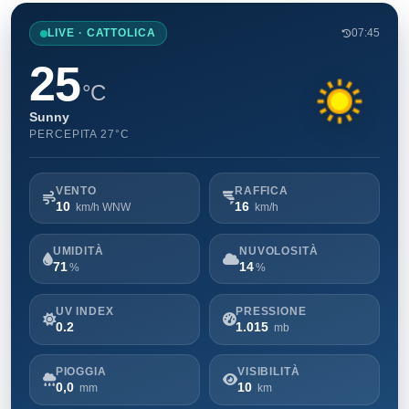
LIVE · CATTOLICA
07:45
25
°C
Sunny
PERCEPITA 27°C
VENTO
RAFFICA
10
16
km/h WNW
km/h
UMIDITÀ
NUVOLOSITÀ
71
14
%
%
UV INDEX
PRESSIONE
0.2
1.015
mb
PIOGGIA
VISIBILITÀ
0,0
10
mm
km