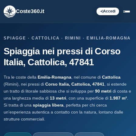
Coste360.it
Accedi
SPIAGGE · CATTOLICA · RIMINI · EMILIA-ROMAGNA
Spiaggia nei pressi di Corso
Italia, Cattolica, 47841
Tra le coste della
Emilia-Romagna
, nel comune di
Cattolica
(Rimini), nei pressi di
Corso Italia, Cattolica, 47841
, si estende
un tratto di litorale sabbiosa che si sviluppa per
90 metri
di costa e
una larghezza media di
13 metri
, con una superficie di
1.987 m²
.
Si tratta di una
spiaggia libera
, perfetta per chi cerca
un'esperienza autentica a contatto con la natura, lontano dalle
strutture commerciali.