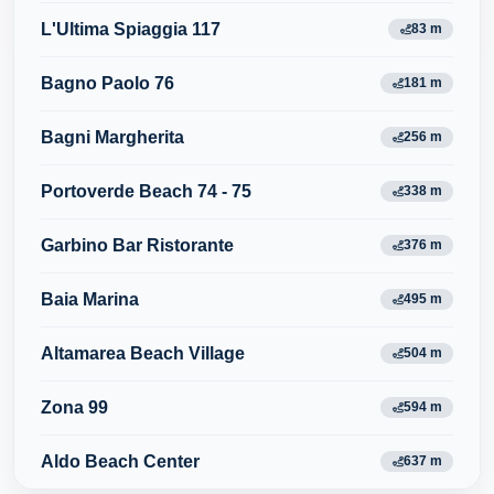
L'Ultima Spiaggia 117
83 m
Bagno Paolo 76
181 m
Bagni Margherita
256 m
Portoverde Beach 74 - 75
338 m
Garbino Bar Ristorante
376 m
Baia Marina
495 m
Altamarea Beach Village
504 m
Zona 99
594 m
Aldo Beach Center
637 m