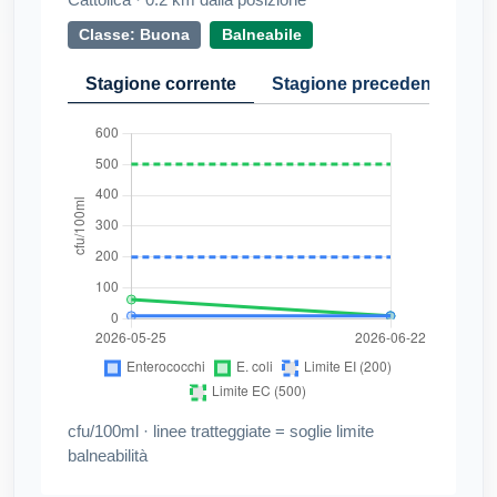
Classe: Buona
Balneabile
Stagione corrente
Stagione precedente
Cr
cfu/100ml · linee tratteggiate = soglie limite
balneabilità