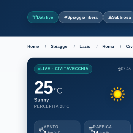
Dati live
Spiaggia libera
Sabbiosa
Home
/
Spiagge
/
Lazio
/
Roma
/
Civ
LIVE · CIVITAVECCHIA
07:45
25
°C
Sunny
PERCEPITA 28°C
VENTO
RAFFICA
9
14