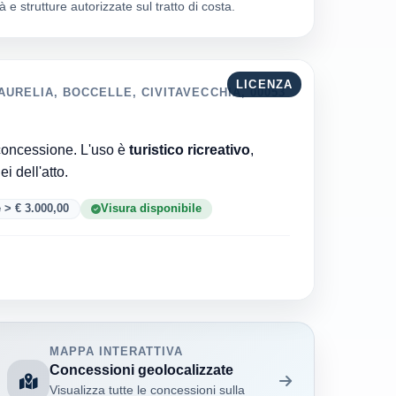
 e strutture autorizzate sul tratto di costa.
LICENZA
AURELIA, BOCCELLE, CIVITAVECCHIA, 00053
Comune di Civitavecchia è l'ente che ha rilasciato la concessione. L'uso è
turistico ricreativo
,
6 · 33 versionei dell'atto.
 > € 3.000,00
Visura disponibile
MAPPA INTERATTIVA
Concessioni geolocalizzate
Visualizza tutte le concessioni sulla