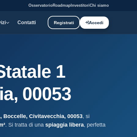
Osservatorio
Roadmap
Investitori
Chi siamo
izi
Contatti
Registrati
Accedi
E DATI
oni demaniali
Statale 1
tti e canoni del demanio
oni balneari
ia, 00053
, chioschi e spiagge attrezzate.
liano: dati tecnici e meteo.
a, Boccelle, Civitavecchia, 00053
, si
ati
m²
. Si tratta di una
spiaggia libera
, perfetta
ostieri aggiornati mensilmente.