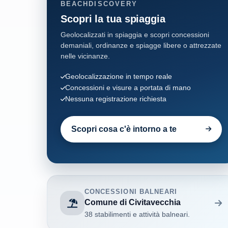
BEACHDISCOVERY
Scopri la tua spiaggia
Geolocalizzati in spiaggia e scopri concessioni
demaniali, ordinanze e spiagge libere o attrezzate
nelle vicinanze.
Geolocalizzazione in tempo reale
Concessioni e visure a portata di mano
Nessuna registrazione richiesta
Scopri cosa c'è intorno a te
CONCESSIONI BALNEARI
Comune di Civitavecchia
38 stabilimenti e attività balneari.