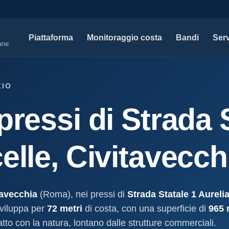
Piattaforma
Monitoraggio costa
Bandi
Serv
iane
SERVIZI PROFESSIONALI
MAPPE 
ZIO
Tutti i servizi professionali
Concessi
pressi di Strada 
ssioni e
Soluzioni per studi tecnici, legali e PA.
Atti, sogge
marittimo.
Modello D1
aniale
Concessi
Progettazione e compilazione domande di
elle, Civitavecch
concessione.
Stabilimenti
oncessione
Studi geologici costieri
Spiagge
Indagini, perizie e relazioni geologiche per il
Litorale ita
cessione
litorale.
tavecchia
(Roma), nei pressi di
Strada Statale 1 Aureli
I nostri d
sviluppa per
72 metri
di costa, con una superficie di
965 
lla
Open data c
a
tto con la natura, lontano dalle strutture commerciali.