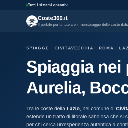
Tutti i sistemi operativi
Coste360.it
Il portale per la tutela e il monitoraggio delle coste ital
SERVIZI DIGITALI
SPIAGGE · CIVITAVECCHIA · ROMA · LA
Tutti i servizi digitali
Spiaggia nei 
Visure, fascicoli, verifica conce
altro.
Visura concessione dem
Aurelia, Bocc
marittima
Un documento sintetico della c
demaniale marittima
Fascicolo evolutivo con
Tra le coste della
Lazio
, nel comune di
Civi
demaniale marittima
estende un tratto di litorale sabbiosa che si 
Storico completo ed evolutivo de
concessione demaniale marittim
per chi cerca un'esperienza autentica a conta