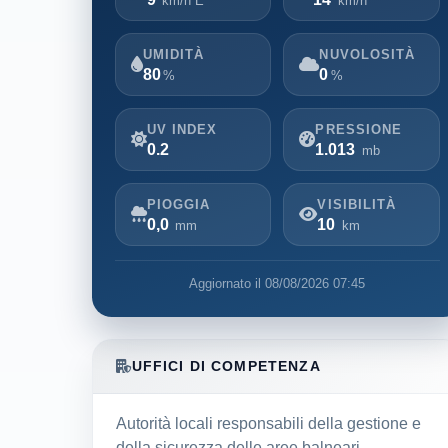
km/h E
km/h
UMIDITÀ
NUVOLOSITÀ
80
0
%
%
UV INDEX
PRESSIONE
0.2
1.013
mb
PIOGGIA
VISIBILITÀ
0,0
10
mm
km
Aggiornato il 08/08/2026 07:45
UFFICI DI COMPETENZA
Autorità locali responsabili della gestione e
della sicurezza delle aree balneari.