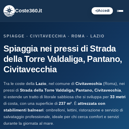
Coste360.it
Accedi
SPIAGGE · CIVITAVECCHIA · ROMA · LAZIO
Spiaggia nei pressi di Strada
della Torre Valdaliga, Pantano,
Civitavecchia
Tra le coste della
Lazio
, nel comune di
Civitavecchia
(Roma), nei
pressi di
Strada della Torre Valdaliga, Pantano, Civitavecchia
,
si estende un tratto di litorale sabbiosa che si sviluppa per
33 metri
di costa, con una superficie di
237 m²
. È
attrezzata con
stabilimenti balneari
: ombrelloni, lettini, ristorazione e servizio di
salvataggio professionale, ideale per chi cerca comfort e servizi
durante la giornata al mare.