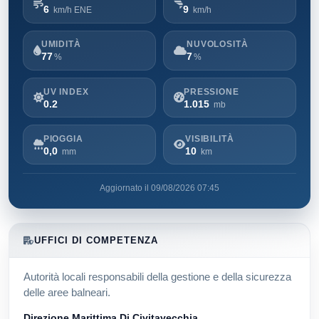
6
9
km/h ENE
km/h
UMIDITÀ
NUVOLOSITÀ
77
7
%
%
UV INDEX
PRESSIONE
0.2
1.015
mb
PIOGGIA
VISIBILITÀ
0,0
10
mm
km
Aggiornato il 09/08/2026 07:45
UFFICI DI COMPETENZA
Autorità locali responsabili della gestione e della sicurezza
delle aree balneari.
Direzione Marittima Di Civitavecchia