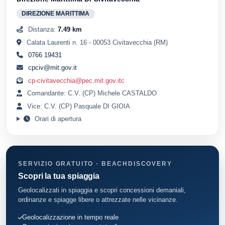
DIREZIONE MARITTIMA
Distanza:
7.49 km
Calata Laurenti n. 16 - 00053 Civitavecchia (RM)
0766 19431
cpciv@mit.gov.it
cp-civitavecchia@pec.mit.gov.itc
Comandante: C.V. (CP) Michele CASTALDO
Vice: C.V. (CP) Pasquale DI GIOIA
Orari di apertura
SERVIZIO GRATUITO · BEACHDISCOVERY
Scopri la tua spiaggia
Geolocalizzati in spiaggia e scopri concessioni demaniali,
ordinanze e spiagge libere o attrezzate nelle vicinanze.
Geolocalizzazione in tempo reale