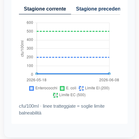
Stagione corrente
Stagione precedente
Cr
cfu/100ml · linee tratteggiate = soglie limite
balneabilità