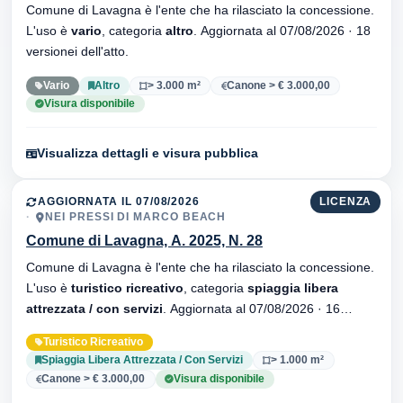
Comune di Lavagna è l'ente che ha rilasciato la concessione.
L'uso è
vario
, categoria
altro
. Aggiornata al 07/08/2026 · 18
versionei dell'atto.
Vario
Altro
> 3.000 m²
Canone > € 3.000,00
Visura disponibile
Visualizza dettagli e visura pubblica
AGGIORNATA IL 07/08/2026
LICENZA
NEI PRESSI DI MARCO BEACH
Comune di Lavagna, A. 2025, N. 28
Comune di Lavagna è l'ente che ha rilasciato la concessione.
L'uso è
turistico ricreativo
, categoria
spiaggia libera
attrezzata / con servizi
. Aggiornata al 07/08/2026 · 16
versionei dell'atto.
Turistico Ricreativo
Spiaggia Libera Attrezzata / Con Servizi
> 1.000 m²
Canone > € 3.000,00
Visura disponibile