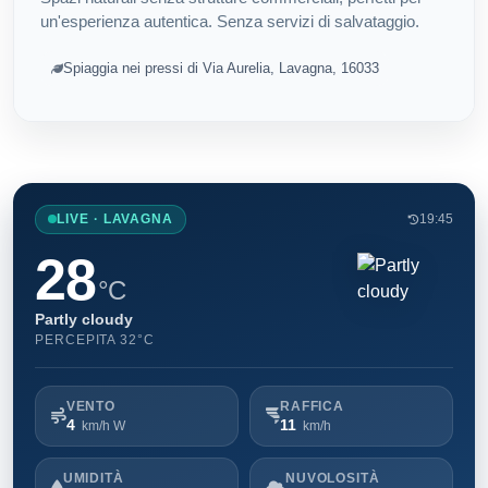
un'esperienza autentica. Senza servizi di salvataggio.
Spiaggia nei pressi di Via Aurelia, Lavagna, 16033
LIVE · LAVAGNA
19:45
28
°C
Partly cloudy
PERCEPITA 32°C
VENTO
RAFFICA
4
11
km/h W
km/h
UMIDITÀ
NUVOLOSITÀ