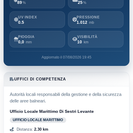
89
25
%
%
UV INDEX
PRESSIONE
0.5
1.012
mb
PIOGGIA
VISIBILITÀ
0,0
10
mm
km
Aggiornato il 07/08/2026 19:45
UFFICI DI COMPETENZA
Autorità locali responsabili della gestione e della sicurezza
delle aree balneari.
Ufficio Locale Marittimo Di Sestri Levante
UFFICIO LOCALE MARITTIMO
Distanza:
2.30 km