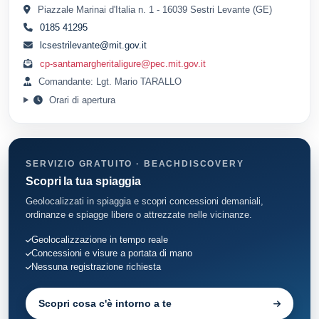
Piazzale Marinai d'Italia n. 1 - 16039 Sestri Levante (GE)
0185 41295
lcsestrilevante@mit.gov.it
cp-santamargheritaligure@pec.mit.gov.it
Comandante: Lgt. Mario TARALLO
Orari di apertura
SERVIZIO GRATUITO · BEACHDISCOVERY
Scopri la tua spiaggia
Geolocalizzati in spiaggia e scopri concessioni demaniali,
ordinanze e spiagge libere o attrezzate nelle vicinanze.
Geolocalizzazione in tempo reale
Concessioni e visure a portata di mano
Nessuna registrazione richiesta
Scopri cosa c'è intorno a te