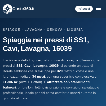
Coste360.it
Accedi
SPIAGGE · LAVAGNA · GENOVA · LIGURIA
Spiaggia nei pressi di SS1,
Cavi, Lavagna, 16039
Tra le coste della
Liguria
, nel comune di
Lavagna
(Genova), nei
pressi di
SS1, Cavi, Lavagna, 16039
, si estende un tratto di
litorale sabbiosa che si sviluppa per
329 metri
di costa e una
larghezza media di
34 metri
, con una superficie complessiva di
11.356 m²
(oltre 1,1 ettari). È
attrezzata con stabilimenti
balneari
: ombrelloni, lettini, ristorazione e servizio di salvataggio
professionale, ideale per chi cerca comfort e servizi durante la
giornata al mare.