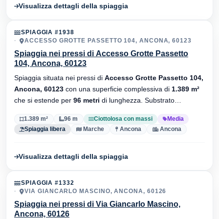
Visualizza dettagli della spiaggia
SPIAGGIA #1938
ACCESSO GROTTE PASSETTO 104, ANCONA, 60123
Spiaggia nei pressi di Accesso Grotte Passetto
104, Ancona, 60123
Spiaggia situata nei pressi di
Accesso Grotte Passetto 104,
Ancona, 60123
con una superficie complessiva di
1.389 m²
che si estende per
96 metri
di lunghezza. Substrato
ciottolosa con massi
, senza stabilimenti balneari.
1.389 m²
96 m
Ciottolosa con massi
Media
Spiaggia libera
Marche
Ancona
Ancona
Visualizza dettagli della spiaggia
SPIAGGIA #1332
VIA GIANCARLO MASCINO, ANCONA, 60126
Spiaggia nei pressi di Via Giancarlo Mascino,
Ancona, 60126