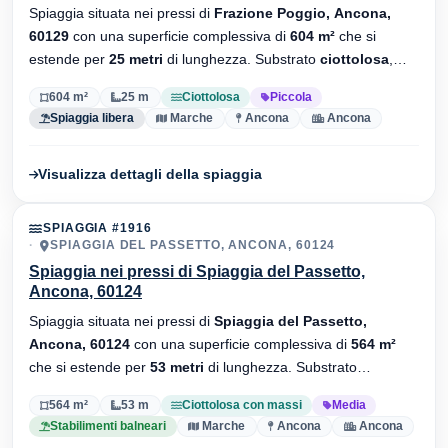
Spiaggia situata nei pressi di
Frazione Poggio, Ancona,
60129
con una superficie complessiva di
604 m²
che si
estende per
25 metri
di lunghezza. Substrato
ciottolosa
,
senza stabilimenti balneari.
604 m²
25 m
Ciottolosa
Piccola
Spiaggia libera
Marche
Ancona
Ancona
Visualizza dettagli della spiaggia
SPIAGGIA #1916
SPIAGGIA DEL PASSETTO, ANCONA, 60124
Spiaggia nei pressi di Spiaggia del Passetto,
Ancona, 60124
Spiaggia situata nei pressi di
Spiaggia del Passetto,
Ancona, 60124
con una superficie complessiva di
564 m²
che si estende per
53 metri
di lunghezza. Substrato
ciottolosa con massi
, sono presenti stabilimenti balneari.
564 m²
53 m
Ciottolosa con massi
Media
Stabilimenti balneari
Marche
Ancona
Ancona