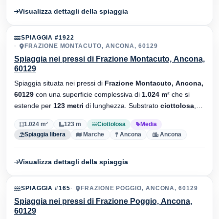
Visualizza dettagli della spiaggia
SPIAGGIA #1922
FRAZIONE MONTACUTO, ANCONA, 60129
Spiaggia nei pressi di Frazione Montacuto, Ancona,
60129
Spiaggia situata nei pressi di
Frazione Montacuto, Ancona,
60129
con una superficie complessiva di
1.024 m²
che si
estende per
123 metri
di lunghezza. Substrato
ciottolosa
,
senza stabilimenti balneari.
1.024 m²
123 m
Ciottolosa
Media
Spiaggia libera
Marche
Ancona
Ancona
Visualizza dettagli della spiaggia
SPIAGGIA #165
FRAZIONE POGGIO, ANCONA, 60129
Spiaggia nei pressi di Frazione Poggio, Ancona,
60129