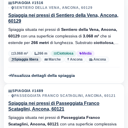
SPIAGGIA #1516
SENTIERO DELLA VENA, ANCONA, 60129
Spiaggia nei pressi di Sentiero della Vena, Ancona,
60129
Spiaggia situata nei pressi di
Sentiero della Vena, Ancona,
60129
con una superficie complessiva di
3.068 m²
che si
estende per
266 metri
di lunghezza. Substrato
ciottolosa
,
senza stabilimenti balneari.
3.068 m²
266 m
Ciottolosa
Media
Spiaggia libera
Marche
Ancona
Ancona
Visualizza dettagli della spiaggia
SPIAGGIA #1489
PASSEGGIATA FRANCO SCATAGLINI, ANCONA, 60121
Spiaggia nei pressi di Passeggiata Franco
Scataglini, Ancona, 60121
Spiaggia situata nei pressi di
Passeggiata Franco
Scataglini, Ancona, 60121
con una superficie complessiva