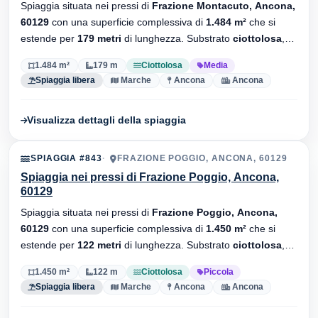
Spiaggia situata nei pressi di
Frazione Montacuto, Ancona,
60129
con una superficie complessiva di
1.484 m²
che si
estende per
179 metri
di lunghezza. Substrato
ciottolosa
,
senza stabilimenti balneari.
1.484 m²
179 m
Ciottolosa
Media
Spiaggia libera
Marche
Ancona
Ancona
Visualizza dettagli della spiaggia
SPIAGGIA #843
FRAZIONE POGGIO, ANCONA, 60129
Spiaggia nei pressi di Frazione Poggio, Ancona,
60129
Spiaggia situata nei pressi di
Frazione Poggio, Ancona,
60129
con una superficie complessiva di
1.450 m²
che si
estende per
122 metri
di lunghezza. Substrato
ciottolosa
,
senza stabilimenti balneari.
1.450 m²
122 m
Ciottolosa
Piccola
Spiaggia libera
Marche
Ancona
Ancona