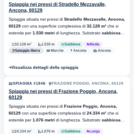
Spiaggia nei pressi di Stradello Mezzavalle,
Ancona, 60129
Spiaggia situata nei pressi di
Stradello Mezzavalle, Ancona,
60129
con una superficie complessiva di
32.128 m²
che si
estende per
1.530 metri
di lunghezza. Substrato
sabbiosa
,
senza stabilimenti balneari.
32.128 m²
1.530 m
Sabbiosa
Media
Spiaggia libera
Marche
Ancona
Ancona
Visualizza dettagli della spiaggia
SPIAGGIA #1848
FRAZIONE POGGIO, ANCONA, 60129
Spiaggia nei pressi di Frazione Poggio, Ancona,
60129
Spiaggia situata nei pressi di
Frazione Poggio, Ancona,
60129
con una superficie complessiva di
24.334 m²
che si
estende per
1.076 metri
di lunghezza. Substrato
sabbiosa
,
sono presenti stabilimenti balneari.
24.334 m²
1.076 m
Sabbiosa
Lunga