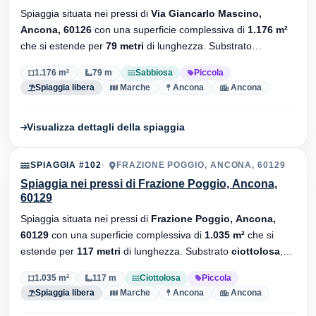
Spiaggia situata nei pressi di
Via Giancarlo Mascino,
Ancona, 60126
con una superficie complessiva di
1.176 m²
che si estende per
79 metri
di lunghezza. Substrato
sabbiosa
, senza stabilimenti balneari.
1.176 m²
79 m
Sabbiosa
Piccola
Spiaggia libera
Marche
Ancona
Ancona
Visualizza dettagli della spiaggia
SPIAGGIA #102
FRAZIONE POGGIO, ANCONA, 60129
Spiaggia nei pressi di Frazione Poggio, Ancona,
60129
Spiaggia situata nei pressi di
Frazione Poggio, Ancona,
60129
con una superficie complessiva di
1.035 m²
che si
estende per
117 metri
di lunghezza. Substrato
ciottolosa
,
senza stabilimenti balneari.
1.035 m²
117 m
Ciottolosa
Piccola
Spiaggia libera
Marche
Ancona
Ancona