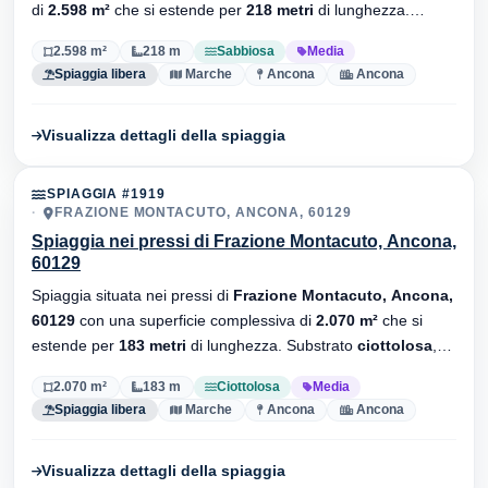
di
2.598 m²
che si estende per
218 metri
di lunghezza.
Substrato
sabbiosa
, senza stabilimenti balneari.
2.598 m²
218 m
Sabbiosa
Media
Spiaggia libera
Marche
Ancona
Ancona
Visualizza dettagli della spiaggia
SPIAGGIA #1919
FRAZIONE MONTACUTO, ANCONA, 60129
Spiaggia nei pressi di Frazione Montacuto, Ancona,
60129
Spiaggia situata nei pressi di
Frazione Montacuto, Ancona,
60129
con una superficie complessiva di
2.070 m²
che si
estende per
183 metri
di lunghezza. Substrato
ciottolosa
,
senza stabilimenti balneari.
2.070 m²
183 m
Ciottolosa
Media
Spiaggia libera
Marche
Ancona
Ancona
Visualizza dettagli della spiaggia