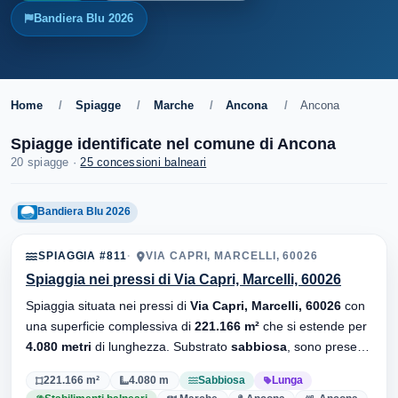
Bandiera Blu 2026
Home
/
Spiagge
/
Marche
/
Ancona
/
Ancona
Spiagge identificate nel comune di Ancona
20 spiagge ·
25 concessioni balneari
Bandiera Blu 2026
SPIAGGIA #811
VIA CAPRI, MARCELLI, 60026
Spiaggia nei pressi di Via Capri, Marcelli, 60026
Spiaggia situata nei pressi di
Via Capri, Marcelli, 60026
con
una superficie complessiva di
221.166 m²
che si estende per
4.080 metri
di lunghezza. Substrato
sabbiosa
, sono presenti
stabilimenti balneari.
221.166 m²
4.080 m
Sabbiosa
Lunga