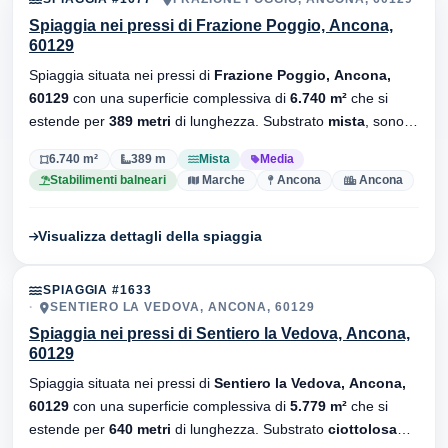
Spiaggia nei pressi di Frazione Poggio, Ancona,
60129
Spiaggia situata nei pressi di
Frazione Poggio, Ancona,
60129
con una superficie complessiva di
6.740 m²
che si
estende per
389 metri
di lunghezza. Substrato
mista
, sono
presenti stabilimenti balneari.
6.740 m²
389 m
Mista
Media
Stabilimenti balneari
Marche
Ancona
Ancona
Visualizza dettagli della spiaggia
SPIAGGIA #1633
SENTIERO LA VEDOVA, ANCONA, 60129
Spiaggia nei pressi di Sentiero la Vedova, Ancona,
60129
Spiaggia situata nei pressi di
Sentiero la Vedova, Ancona,
60129
con una superficie complessiva di
5.779 m²
che si
estende per
640 metri
di lunghezza. Substrato
ciottolosa