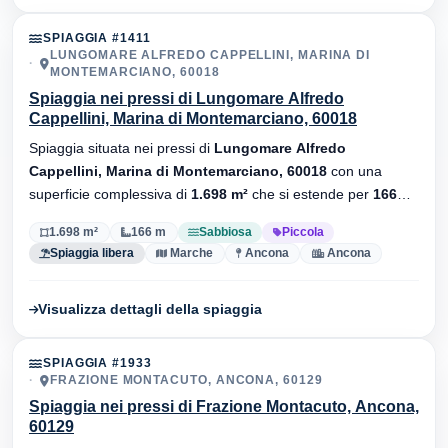
SPIAGGIA #1411
LUNGOMARE ALFREDO CAPPELLINI, MARINA DI
MONTEMARCIANO, 60018
Spiaggia nei pressi di Lungomare Alfredo
Cappellini, Marina di Montemarciano, 60018
Spiaggia situata nei pressi di
Lungomare Alfredo
Cappellini, Marina di Montemarciano, 60018
con una
superficie complessiva di
1.698 m²
che si estende per
166
metri
di lunghezza. Substrato
sabbiosa
, senza stabilimenti
1.698 m²
166 m
Sabbiosa
Piccola
balneari.
Spiaggia libera
Marche
Ancona
Ancona
Visualizza dettagli della spiaggia
SPIAGGIA #1933
FRAZIONE MONTACUTO, ANCONA, 60129
Spiaggia nei pressi di Frazione Montacuto, Ancona,
60129