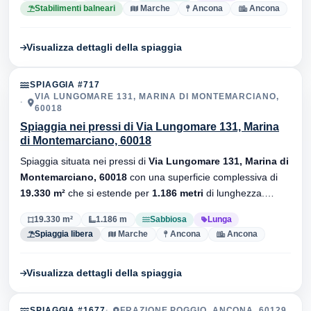
Stabilimenti balneari
Marche
Ancona
Ancona
Visualizza dettagli della spiaggia
SPIAGGIA #717
VIA LUNGOMARE 131, MARINA DI MONTEMARCIANO,
60018
Spiaggia nei pressi di Via Lungomare 131, Marina
di Montemarciano, 60018
Spiaggia situata nei pressi di
Via Lungomare 131, Marina di
Montemarciano, 60018
con una superficie complessiva di
19.330 m²
che si estende per
1.186 metri
di lunghezza.
Substrato
sabbiosa
, senza stabilimenti balneari.
19.330 m²
1.186 m
Sabbiosa
Lunga
Spiaggia libera
Marche
Ancona
Ancona
Visualizza dettagli della spiaggia
SPIAGGIA #1677
FRAZIONE POGGIO, ANCONA, 60129