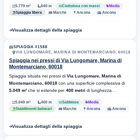
con massi
, senza stabilimenti balneari.
5.779 m²
640 m
Ciottolosa con massi
Media
Spiaggia libera
Marche
Ancona
Ancona
Visualizza dettagli della spiaggia
SPIAGGIA #1588
VIA LUNGOMARE, MARINA DI MONTEMARCIANO, 60018
Spiaggia nei pressi di Via Lungomare, Marina di
Montemarciano, 60018
Spiaggia situata nei pressi di
Via Lungomare, Marina di
Montemarciano, 60018
con una superficie complessiva di
5.049 m²
che si estende per
400 metri
di lunghezza.
Substrato
sabbiosa
, sono presenti stabilimenti balneari.
5.049 m²
400 m
Sabbiosa
Media
Stabilimenti balneari
Marche
Ancona
Ancona
Visualizza dettagli della spiaggia