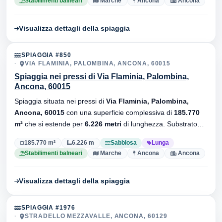
Stabilimenti balneari
Marche
Ancona
Ancona
Visualizza dettagli della spiaggia
SPIAGGIA #850
VIA FLAMINIA, PALOMBINA, ANCONA, 60015
Spiaggia nei pressi di Via Flaminia, Palombina,
Ancona, 60015
Spiaggia situata nei pressi di
Via Flaminia, Palombina,
Ancona, 60015
con una superficie complessiva di
185.770
m²
che si estende per
6.226 metri
di lunghezza. Substrato
sabbiosa
, sono presenti stabilimenti balneari.
185.770 m²
6.226 m
Sabbiosa
Lunga
Stabilimenti balneari
Marche
Ancona
Ancona
Visualizza dettagli della spiaggia
SPIAGGIA #1976
STRADELLO MEZZAVALLE, ANCONA, 60129