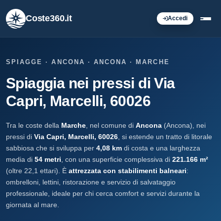
Coste360.it
Accedi
SPIAGGE · ANCONA · ANCONA · MARCHE
Spiaggia nei pressi di Via
Capri, Marcelli, 60026
Tra le coste della
Marche
, nel comune di
Ancona
(Ancona), nei
pressi di
Via Capri, Marcelli, 60026
, si estende un tratto di litorale
sabbiosa che si sviluppa per
4,08 km
di costa e una larghezza
media di
54 metri
, con una superficie complessiva di
221.166 m²
(oltre 22,1 ettari). È
attrezzata con stabilimenti balneari
:
ombrelloni, lettini, ristorazione e servizio di salvataggio
professionale, ideale per chi cerca comfort e servizi durante la
giornata al mare.