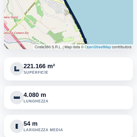
Coste360 S.R.L.
|
Map data ©
OpenStreetMap
contributors
221.166 m²
SUPERFICIE
4.080 m
LUNGHEZZA
54 m
LARGHEZZA MEDIA