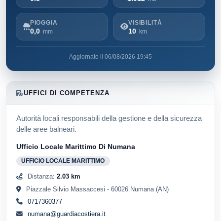
PIOGGIA
VISIBILITÀ
0,0
10
mm
km
Aggiornato il 06/08/2026 19:45
UFFICI DI COMPETENZA
Autorità locali responsabili della gestione e della sicurezza
delle aree balneari.
Ufficio Locale Marittimo Di Numana
UFFICIO LOCALE MARITTIMO
Distanza:
2.03 km
Piazzale Silvio Massaccesi - 60026 Numana (AN)
0717360377
numana@guardiacostiera.it