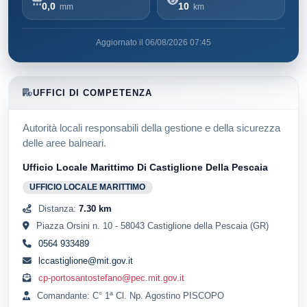
0,0
10
mm
km
Aggiornato il 06/08/2026 07:45
UFFICI DI COMPETENZA
Autorità locali responsabili della gestione e della sicurezza
delle aree balneari.
Ufficio Locale Marittimo Di Castiglione Della Pescaia
UFFICIO LOCALE MARITTIMO
Distanza:
7.30 km
Piazza Orsini n. 10 - 58043 Castiglione della Pescaia (GR)
0564 933489
lccastiglione@mit.gov.it
cp-portosantostefano@pec.mit.gov.it
Comandante: C° 1ª Cl. Np. Agostino PISCOPO