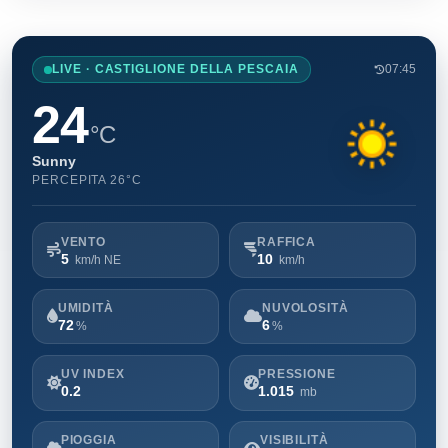
LIVE · CASTIGLIONE DELLA PESCAIA
07:45
24
°C
Sunny
PERCEPITA 26°C
VENTO
RAFFICA
5
10
km/h NE
km/h
UMIDITÀ
NUVOLOSITÀ
72
6
%
%
UV INDEX
PRESSIONE
0.2
1.015
mb
PIOGGIA
VISIBILITÀ