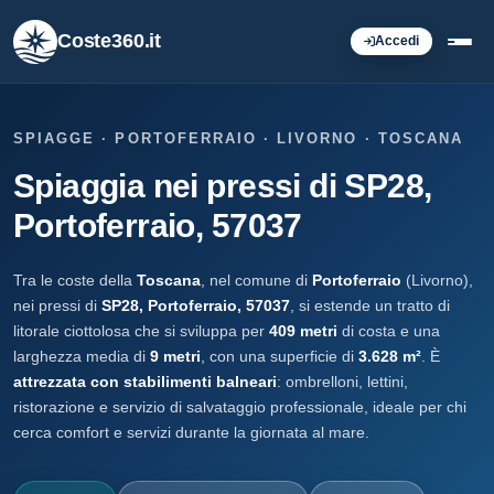
Coste360.it
Accedi
SPIAGGE · PORTOFERRAIO · LIVORNO · TOSCANA
Spiaggia nei pressi di SP28,
Portoferraio, 57037
Tra le coste della
Toscana
, nel comune di
Portoferraio
(Livorno),
nei pressi di
SP28, Portoferraio, 57037
, si estende un tratto di
litorale ciottolosa che si sviluppa per
409 metri
di costa e una
larghezza media di
9 metri
, con una superficie di
3.628 m²
. È
attrezzata con stabilimenti balneari
: ombrelloni, lettini,
ristorazione e servizio di salvataggio professionale, ideale per chi
cerca comfort e servizi durante la giornata al mare.