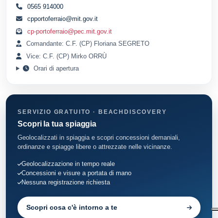
0565 914000
cpportoferraio@mit.gov.it
cp-portoferraio@pec.mit.gov.it
Comandante: C.F. (CP) Floriana SEGRETO
Vice: C.F. (CP) Mirko ORRÙ
Orari di apertura
SERVIZIO GRATUITO · BEACHDISCOVERY
Scopri la tua spiaggia
Geolocalizzati in spiaggia e scopri concessioni demaniali,
ordinanze e spiagge libere o attrezzate nelle vicinanze.
Geolocalizzazione in tempo reale
Concessioni e visure a portata di mano
Nessuna registrazione richiesta
Scopri cosa c'è intorno a te