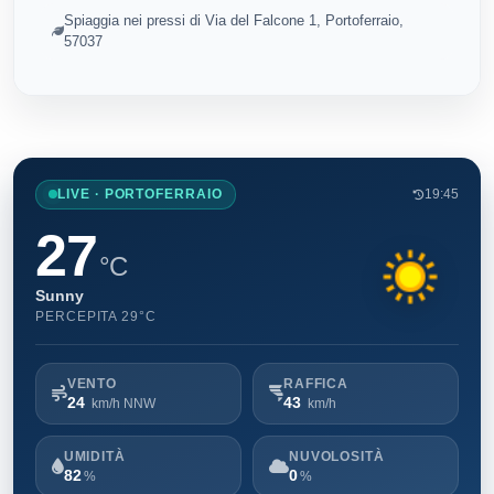
Spiaggia nei pressi di Via del Falcone 1, Portoferraio,
57037
LIVE · PORTOFERRAIO
19:45
27
°C
Sunny
PERCEPITA 29°C
VENTO
RAFFICA
24
43
km/h NNW
km/h
UMIDITÀ
NUVOLOSITÀ
82
0
%
%