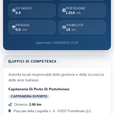
UV INDEX
PRESSIONE
0.4
1.014
mb
PIOGGIA
VISIBILITÀ
0,0
10
mm
km
Aggiornato il 08/08/2026 19:45
UFFICI DI COMPETENZA
Autorità locali responsabili della gestione e della sicurezza
delle aree balneari.
Capitaneria Di Porto Di Portoferraio
CAPITANERIA DI PORTO
Distanza:
2.66 km
Piazzale della Linguella n. 4 - 57037 Portoferraio (LI)