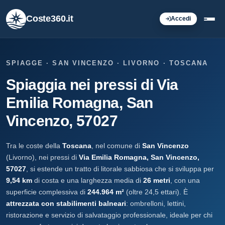
Coste360.it
Accedi
SPIAGGE · SAN VINCENZO · LIVORNO · TOSCANA
Spiaggia nei pressi di Via
Emilia Romagna, San
Vincenzo, 57027
Tra le coste della
Toscana
, nel comune di
San Vincenzo
(Livorno), nei pressi di
Via Emilia Romagna, San Vincenzo,
57027
, si estende un tratto di litorale sabbiosa che si sviluppa per
9,54 km
di costa e una larghezza media di
26 metri
, con una
superficie complessiva di
244.964 m²
(oltre 24,5 ettari). È
attrezzata con stabilimenti balneari
: ombrelloni, lettini,
ristorazione e servizio di salvataggio professionale, ideale per chi