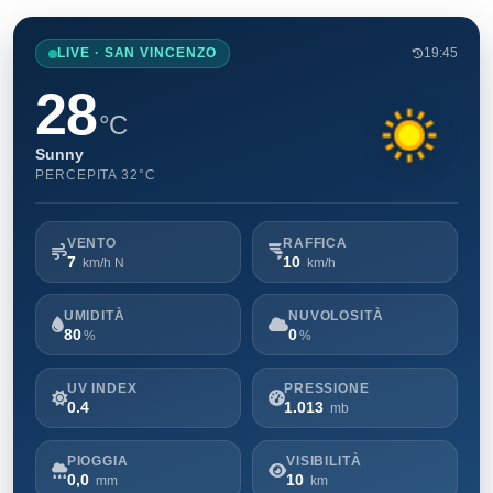
LIVE · SAN VINCENZO
19:45
28
°C
Sunny
PERCEPITA 32°C
VENTO
RAFFICA
7
10
km/h N
km/h
UMIDITÀ
NUVOLOSITÀ
80
0
%
%
UV INDEX
PRESSIONE
0.4
1.013
mb
PIOGGIA
VISIBILITÀ
0,0
10
mm
km