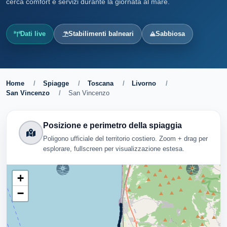
cerca comfort e servizi durante la giornata al mare.
Dati live
Stabilimenti balneari
Sabbiosa
Home
/
Spiagge
/
Toscana
/
Livorno
/
San Vincenzo
/
San Vincenzo
Posizione e perimetro della spiaggia
Poligono ufficiale del territorio costiero. Zoom + drag per
esplorare, fullscreen per visualizzazione estesa.
+
−