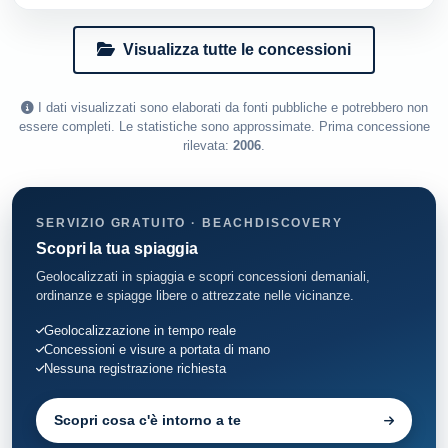
Visualizza tutte le concessioni
I dati visualizzati sono elaborati da fonti pubbliche e potrebbero non
essere completi. Le statistiche sono approssimate. Prima concessione
rilevata:
2006
.
SERVIZIO GRATUITO · BEACHDISCOVERY
Scopri la tua spiaggia
Geolocalizzati in spiaggia e scopri concessioni demaniali,
ordinanze e spiagge libere o attrezzate nelle vicinanze.
Geolocalizzazione in tempo reale
Concessioni e visure a portata di mano
Nessuna registrazione richiesta
Scopri cosa c'è intorno a te