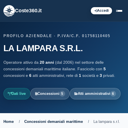
Coste360.it
Accedi
PROFILO AZIENDALE · P.IVA/C.F. 01758110405
LA LAMPARA S.R.L.
Operatore attivo da
20 anni
(dal 2006) nel settore delle
concessioni demaniali marittime italiane. Fascicolo con
5
concessioni e
6
atti amministrativi, rete di
1
società e
3
privati.
Dati live
Concessioni
Atti amministrativi
5
6
Home
/
Concessioni demaniali marittime
/
La lampara s.r.l.