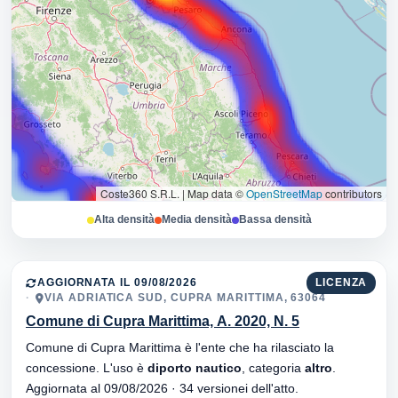
Coste360 S.R.L.
|
Map data ©
OpenStreetMap
contributors
Alta densità
Media densità
Bassa densità
AGGIORNATA IL 09/08/2026
LICENZA
VIA ADRIATICA SUD, CUPRA MARITTIMA, 63064
Comune di Cupra Marittima, A. 2020, N. 5
Comune di Cupra Marittima è l'ente che ha rilasciato la
concessione. L'uso è
diporto nautico
, categoria
altro
.
Aggiornata al 09/08/2026 · 34 versionei dell'atto.