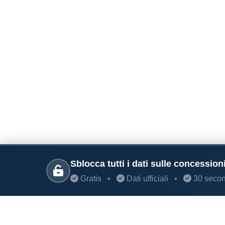
Sblocca tutti i dati sulle concession
Gratis
•
Dati ufficiali
•
30 secon