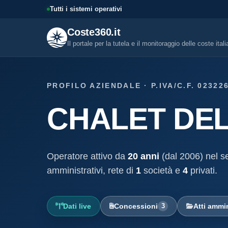
Tutti i sistemi operativi
Coste360.it
Il portale per la tutela e il monitoraggio delle coste ital
SERVIZI DIGITALI
PROFILO AZIENDALE · P.IVA/C.F. 02322
Tutti i servizi digitali
CHALET DEL
Visure, fascicoli, verifica conce
altro.
Visura concessione dem
marittima
Operatore attivo da
20 anni
(dal 2006) nel se
Un documento sintetico della c
demaniale marittima
amministrativi, rete di
1
società e
4
privati.
Fascicolo evolutivo con
demaniale marittima
Dati live
Concessioni
3
Atti ammin
Storico completo ed evolutivo de
concessione demaniale marittim