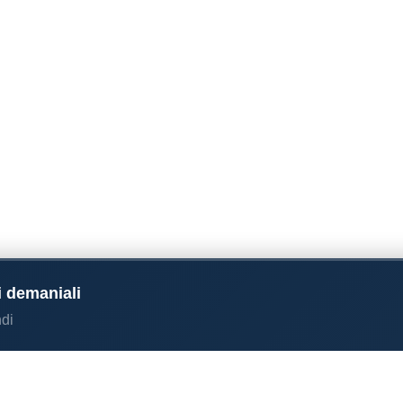
i demaniali
di