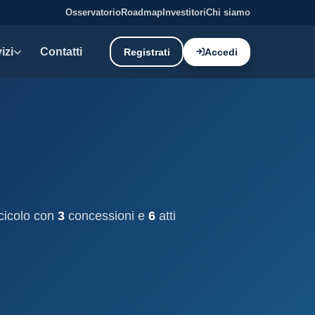
Osservatorio
Roadmap
Investitori
Chi siamo
izi
Contatti
Registrati
Accedi
E DATI
oni demaniali
tti e canoni del demanio
oni balneari
, chioschi e spiagge attrezzate.
scicolo con
3
concessioni e
6
atti
liano: dati tecnici e meteo.
ati
ostieri aggiornati mensilmente.