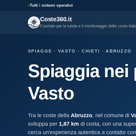
Tutti i sistemi operativi
Coste360.it
Il portale per la tutela e il monitoraggio delle coste ital
SERVIZI DIGITALI
SPIAGGE · VASTO · CHIETI · ABRUZZO
Tutti i servizi digitali
Spiaggia nei 
Visure, fascicoli, verifica conce
altro.
Visura concessione dem
Vasto
marittima
Un documento sintetico della c
demaniale marittima
Fascicolo evolutivo con
Tra le coste della
Abruzzo
, nel comune di
V
demaniale marittima
sviluppa per
1,87 km
di costa, con una super
Storico completo ed evolutivo de
concessione demaniale marittim
cerca un'esperienza autentica a contatto con 