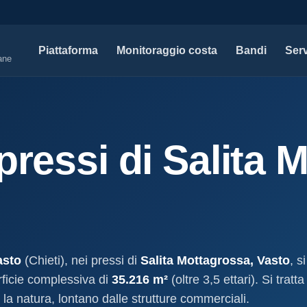
Piattaforma
Monitoraggio costa
Bandi
Serv
iane
SERVIZI PROFESSIONALI
MAPPE 
Tutti i servizi professionali
Concessi
pressi di Salita 
ssioni e
Soluzioni per studi tecnici, legali e PA.
Atti, sogge
marittimo.
Modello D1
aniale
Concessi
Progettazione e compilazione domande di
concessione.
Stabilimenti
oncessione
Studi geologici costieri
Spiagge
Indagini, perizie e relazioni geologiche per il
Litorale ita
cessione
litorale.
asto
(Chieti), nei pressi di
Salita Mottagrossa, Vasto
, s
I nostri d
ficie complessiva di
35.216 m²
(oltre 3,5 ettari). Si tratt
lla
Open data c
a
la natura, lontano dalle strutture commerciali.