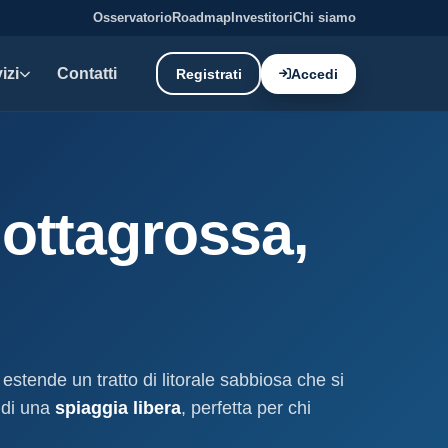
Osservatorio
Roadmap
Investitori
Chi siamo
izi
Contatti
Registrati
Accedi
E DATI
oni demaniali
Mottagrossa,
tti e canoni del demanio
oni balneari
, chioschi e spiagge attrezzate.
liano: dati tecnici e meteo.
i estende un tratto di litorale sabbiosa che si
ati
a di una
spiaggia libera
, perfetta per chi
ostieri aggiornati mensilmente.