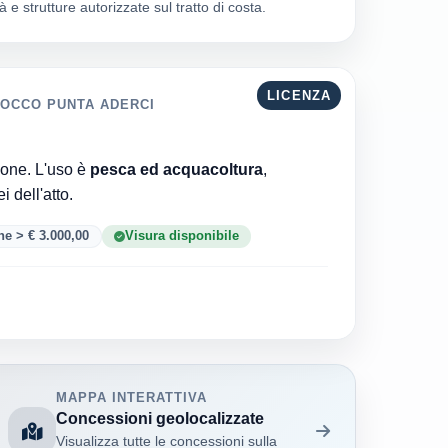
 e strutture autorizzate sul tratto di costa.
LICENZA
BOCCO PUNTA ADERCI
Comune di Vasto è l'ente che ha rilasciato la concessione. L'uso è
pesca ed acquacoltura
,
 · 34 versionei dell'atto.
e > € 3.000,00
Visura disponibile
MAPPA INTERATTIVA
Concessioni geolocalizzate
Visualizza tutte le concessioni sulla