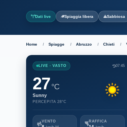
Dati live
Spiaggia libera
Sabbiosa
Home
/
Spiagge
/
Abruzzo
/
Chieti
/
LIVE · VASTO
07:45
27
°C
Sunny
PERCEPITA 28°C
VENTO
RAFFICA
8
14