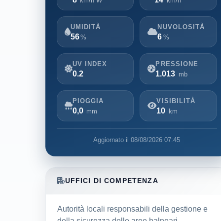
km/h W
km/h
UMIDITÀ
NUVOLOSITÀ
56
6
%
%
UV INDEX
PRESSIONE
0.2
1.013
mb
PIOGGIA
VISIBILITÀ
0,0
10
mm
km
Aggiornato il 08/08/2026 07:45
UFFICI DI COMPETENZA
Autorità locali responsabili della gestione e
della sicurezza delle aree balneari.