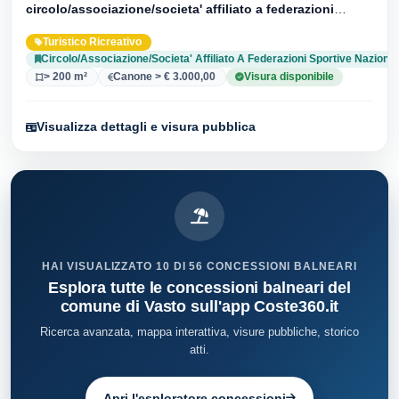
circolo/associazione/societa' affiliato a federazioni
sportive nazionali
. Aggiornata al 07/08/2026 · 33 versionei
Turistico Ricreativo
dell'atto.
Circolo/Associazione/Societa' Affiliato A Federazioni Sportive Nazional
> 200 m²
Canone > € 3.000,00
Visura disponibile
Visualizza dettagli e visura pubblica
HAI VISUALIZZATO 10 DI 56 CONCESSIONI BALNEARI
Esplora tutte le concessioni balneari del
comune di Vasto sull'app Coste360.it
Ricerca avanzata, mappa interattiva, visure pubbliche, storico
atti.
Apri l'esploratore concessioni