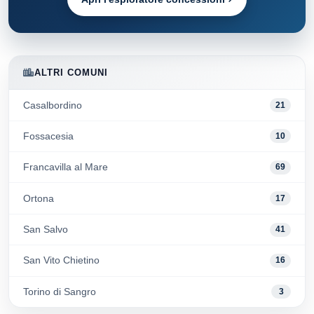
ALTRI COMUNI
Casalbordino
21
Fossacesia
10
Francavilla al Mare
69
Ortona
17
San Salvo
41
San Vito Chietino
16
Torino di Sangro
3