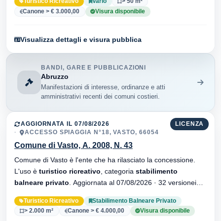
Turistico Ricreativo
Vario
> 50 m²
Canone > € 3.000,00
Visura disponibile
Visualizza dettagli e visura pubblica
BANDI, GARE E PUBBLICAZIONI
Abruzzo
Manifestazioni di interesse, ordinanze e atti
amministrativi recenti dei comuni costieri.
AGGIORNATA IL 07/08/2026
LICENZA
ACCESSO SPIAGGIA N°18, VASTO, 66054
Comune di Vasto, A. 2008, N. 43
Comune di Vasto è l'ente che ha rilasciato la concessione.
L'uso è
turistico ricreativo
, categoria
stabilimento
balneare privato
. Aggiornata al 07/08/2026 · 32 versionei
dell'atto.
Turistico Ricreativo
Stabilimento Balneare Privato
> 2.000 m²
Canone > € 4.000,00
Visura disponibile