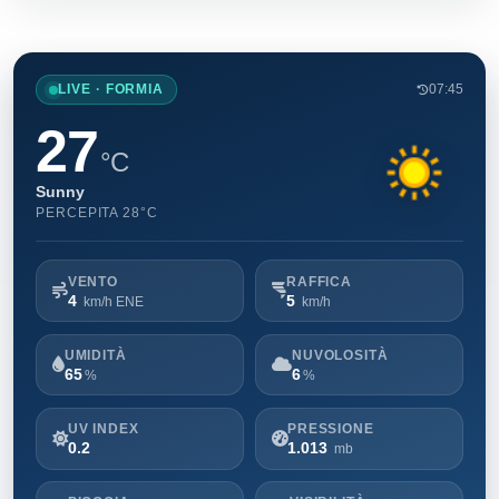
LIVE · FORMIA
07:45
27
°C
Sunny
PERCEPITA 28°C
VENTO
RAFFICA
4
5
km/h ENE
km/h
UMIDITÀ
NUVOLOSITÀ
65
6
%
%
UV INDEX
PRESSIONE
0.2
1.013
mb