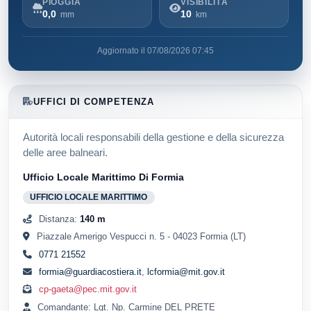
PIOGGIA
VISIBILITÀ
0,0
10
mm
km
Aggiornato il 07/08/2026 07:45
UFFICI DI COMPETENZA
Autorità locali responsabili della gestione e della sicurezza
delle aree balneari.
Ufficio Locale Marittimo Di Formia
UFFICIO LOCALE MARITTIMO
Distanza:
140 m
Piazzale Amerigo Vespucci n. 5 - 04023 Formia (LT)
0771 21552
formia@guardiacostiera.it
,
lcformia@mit.gov.it
cp-gaeta@pec.mit.gov.it
Comandante: Lgt. Np. Carmine DEL PRETE