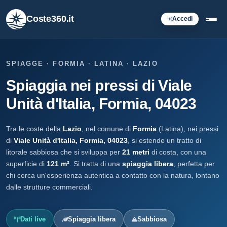
Coste360.it
Accedi
SPIAGGE · FORMIA · LATINA · LAZIO
Spiaggia nei pressi di Viale
Unità d'Italia, Formia, 04023
Tra le coste della
Lazio
, nel comune di
Formia
(Latina), nei pressi
di
Viale Unità d'Italia, Formia, 04023
, si estende un tratto di
litorale sabbiosa che si sviluppa per
21 metri
di costa, con una
superficie di
121 m²
. Si tratta di una
spiaggia libera
, perfetta per
chi cerca un'esperienza autentica a contatto con la natura, lontano
dalle strutture commerciali.
Dati live
Spiaggia libera
Sabbiosa