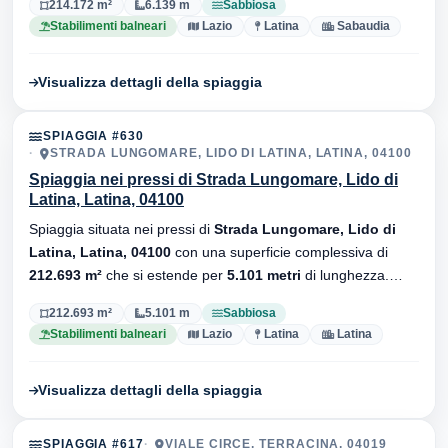
214.172 m²
6.139 m
Sabbiosa
Stabilimenti balneari
Lazio
Latina
Sabaudia
Visualizza dettagli della spiaggia
SPIAGGIA #630
STRADA LUNGOMARE, LIDO DI LATINA, LATINA, 04100
Spiaggia nei pressi di Strada Lungomare, Lido di
Latina, Latina, 04100
Spiaggia situata nei pressi di
Strada Lungomare, Lido di
Latina, Latina, 04100
con una superficie complessiva di
212.693 m²
che si estende per
5.101 metri
di lunghezza.
Substrato
sabbiosa
, sono presenti stabilimenti balneari.
212.693 m²
5.101 m
Sabbiosa
Stabilimenti balneari
Lazio
Latina
Latina
Visualizza dettagli della spiaggia
SPIAGGIA #617
VIALE CIRCE, TERRACINA, 04019