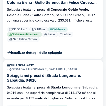
Colonia Elena - Golfo Sereno, San Felice Circeo,
04017
Spiaggia situata nei pressi di
Consorzio Goldo Verde,
Colonia Elena - Golfo Sereno, San Felice Circeo, 04017
con una superficie complessiva di
233.531 m²
che si estende
per
5.180 metri
di lunghezza. Substrato
sabbiosa
, sono
233.531 m²
5.180 m
Sabbiosa
presenti stabilimenti balneari.
Stabilimenti balneari
Lazio
Latina
San Felice Circeo
Visualizza dettagli della spiaggia
SPIAGGIA #632
STRADA LUNGOMARE, SABAUDIA, 04016
Spiaggia nei pressi di Strada Lungomare,
Sabaudia, 04016
Spiaggia situata nei pressi di
Strada Lungomare, Sabaudia,
04016
con una superficie complessiva di
214.172 m²
che si
estende per
6.139 metri
di lunghezza. Substrato
sabbiosa
,
sono presenti stabilimenti balneari.