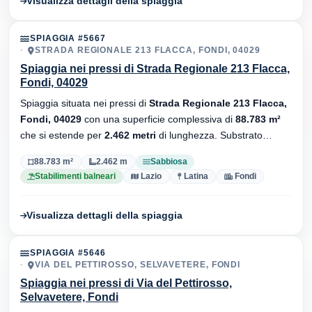
Visualizza dettagli della spiaggia
SPIAGGIA #5667
STRADA REGIONALE 213 FLACCA, FONDI, 04029
Spiaggia nei pressi di Strada Regionale 213 Flacca,
Fondi, 04029
Spiaggia situata nei pressi di
Strada Regionale 213 Flacca,
Fondi, 04029
con una superficie complessiva di
88.783 m²
che si estende per
2.462 metri
di lunghezza. Substrato
sabbiosa
, sono presenti stabilimenti balneari.
88.783 m²
2.462 m
Sabbiosa
Stabilimenti balneari
Lazio
Latina
Fondi
Visualizza dettagli della spiaggia
SPIAGGIA #5646
VIA DEL PETTIROSSO, SELVAVETERE, FONDI
Spiaggia nei pressi di Via del Pettirosso,
Selvavetere, Fondi