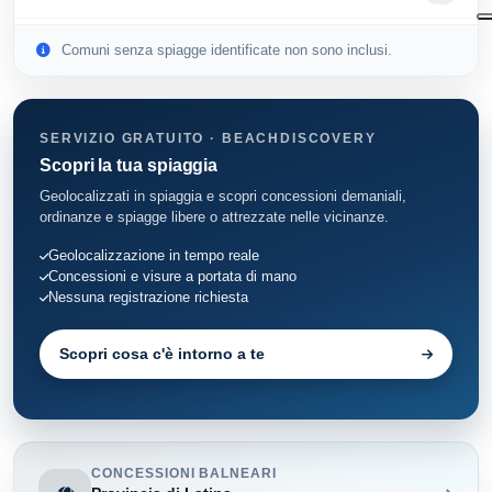
San Felice Circeo
4
Comuni senza spiagge identificate non sono inclusi.
Sperlonga
4
Terracina
SERVIZIO GRATUITO · BEACHDISCOVERY
6
Scopri la tua spiaggia
Ventotene
4
Geolocalizzati in spiaggia e scopri concessioni demaniali,
ordinanze e spiagge libere o attrezzate nelle vicinanze.
Geolocalizzazione in tempo reale
Concessioni e visure a portata di mano
Nessuna registrazione richiesta
Scopri cosa c'è intorno a te
CONCESSIONI BALNEARI