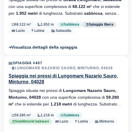
con una superficie complessiva di
68.122 m²
che si estende
per
1.952 metri
di lunghezza. Substrato
sabbiosa
, senza
stabilimenti balneari.
68.122 m²
1.952 m
Sabbiosa
Spiaggia libera
Lazio
Latina
Sabaudia
Visualizza dettagli della spiaggia
SPIAGGIA #407
LUNGOMARE NAZARIO SAURO, MINTURNO, 04028
Spiaggia nei pressi di Lungomare Nazario Sauro,
Minturno, 04028
Spiaggia situata nei pressi di
Lungomare Nazario Sauro,
Minturno, 04028
con una superficie complessiva di
59.280
m²
che si estende per
1.218 metri
di lunghezza. Substrato
sabbiosa
, sono presenti stabilimenti balneari.
59.280 m²
1.218 m
Sabbiosa
Stabilimenti balneari
Lazio
Latina
Minturno