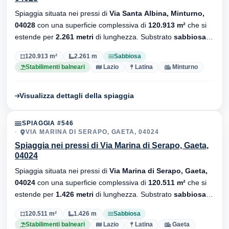
Spiaggia situata nei pressi di
Via Santa Albina, Minturno,
04028
con una superficie complessiva di
120.913 m²
che si
estende per
2.261 metri
di lunghezza. Substrato
sabbiosa
,
sono presenti stabilimenti balneari.
120.913 m²
2.261 m
Sabbiosa
Stabilimenti balneari
Lazio
Latina
Minturno
Visualizza dettagli della spiaggia
SPIAGGIA #546
VIA MARINA DI SERAPO, GAETA, 04024
Spiaggia nei pressi di Via Marina di Serapo, Gaeta,
04024
Spiaggia situata nei pressi di
Via Marina di Serapo, Gaeta,
04024
con una superficie complessiva di
120.511 m²
che si
estende per
1.426 metri
di lunghezza. Substrato
sabbiosa
,
sono presenti stabilimenti balneari.
120.511 m²
1.426 m
Sabbiosa
Stabilimenti balneari
Lazio
Latina
Gaeta