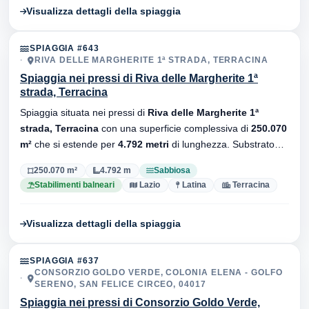
Visualizza dettagli della spiaggia
SPIAGGIA #643
RIVA DELLE MARGHERITE 1ª STRADA, TERRACINA
Spiaggia nei pressi di Riva delle Margherite 1ª
strada, Terracina
Spiaggia situata nei pressi di
Riva delle Margherite 1ª
strada, Terracina
con una superficie complessiva di
250.070
m²
che si estende per
4.792 metri
di lunghezza. Substrato
sabbiosa
, sono presenti stabilimenti balneari.
250.070 m²
4.792 m
Sabbiosa
Stabilimenti balneari
Lazio
Latina
Terracina
Visualizza dettagli della spiaggia
SPIAGGIA #637
CONSORZIO GOLDO VERDE, COLONIA ELENA - GOLFO
SERENO, SAN FELICE CIRCEO, 04017
Spiaggia nei pressi di Consorzio Goldo Verde,