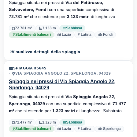
Spiaggia situata nei pressi di
Via del Pettirosso,
Selvavetere, Fondi
con una superficie complessiva di
72.781 m²
che si estende per
3.133 metri
di lunghezza.
Substrato
sabbiosa
, sono presenti stabilimenti balneari.
72.781 m²
3.133 m
Sabbiosa
Stabilimenti balneari
Lazio
Latina
Fondi
Visualizza dettagli della spiaggia
SPIAGGIA #5645
VIA SPIAGGIA ANGOLO 22, SPERLONGA, 04029
Spiaggia nei pressi di Via Spiaggia Angolo 22,
Sperlonga, 04029
Spiaggia situata nei pressi di
Via Spiaggia Angolo 22,
Sperlonga, 04029
con una superficie complessiva di
71.477
m²
che si estende per
1.323 metri
di lunghezza. Substrato
sabbiosa
, sono presenti stabilimenti balneari.
71.477 m²
1.323 m
Sabbiosa
Stabilimenti balneari
Lazio
Latina
Sperlonga