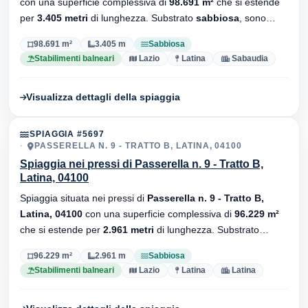
con una superficie complessiva di
98.691 m²
che si estende
per
3.405 metri
di lunghezza. Substrato
sabbiosa
, sono
presenti stabilimenti balneari.
98.691 m²
3.405 m
Sabbiosa
Stabilimenti balneari
Lazio
Latina
Sabaudia
Visualizza dettagli della spiaggia
SPIAGGIA #5697
PASSERELLA N. 9 - TRATTO B, LATINA, 04100
Spiaggia nei pressi di Passerella n. 9 - Tratto B,
Latina, 04100
Spiaggia situata nei pressi di
Passerella n. 9 - Tratto B,
Latina, 04100
con una superficie complessiva di
96.229 m²
che si estende per
2.961 metri
di lunghezza. Substrato
sabbiosa
, sono presenti stabilimenti balneari.
96.229 m²
2.961 m
Sabbiosa
Stabilimenti balneari
Lazio
Latina
Latina