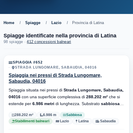
Home
/
Spiagge
/
Lazio
/
Provincia di Latina
Spiagge identificate nella provincia di Latina
98 spiagge ·
412 concessioni balneari
SPIAGGIA #652
STRADA LUNGOMARE, SABAUDIA, 04016
Spiaggia nei pressi di Strada Lungomare,
Sabaudia, 04016
Spiaggia situata nei pressi di
Strada Lungomare, Sabaudia,
04016
con una superficie complessiva di
288.202 m²
che si
estende per
6.986 metri
di lunghezza. Substrato
sabbiosa
,
sono presenti stabilimenti balneari.
288.202 m²
6.986 m
Sabbiosa
Stabilimenti balneari
Lazio
Latina
Sabaudia