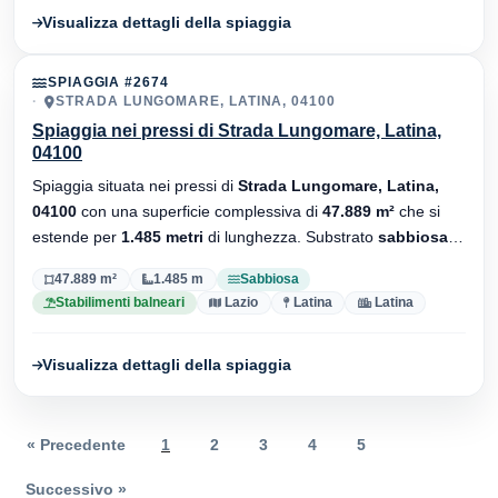
Visualizza dettagli della spiaggia
SPIAGGIA #2674
STRADA LUNGOMARE, LATINA, 04100
Spiaggia nei pressi di Strada Lungomare, Latina,
04100
Spiaggia situata nei pressi di
Strada Lungomare, Latina,
04100
con una superficie complessiva di
47.889 m²
che si
estende per
1.485 metri
di lunghezza. Substrato
sabbiosa
,
sono presenti stabilimenti balneari.
47.889 m²
1.485 m
Sabbiosa
Stabilimenti balneari
Lazio
Latina
Latina
Visualizza dettagli della spiaggia
« Precedente
1
2
3
4
5
Successivo »