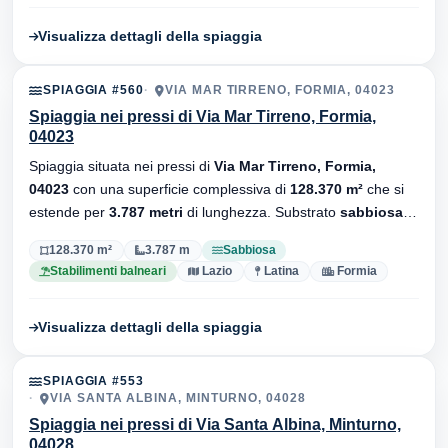
Visualizza dettagli della spiaggia
SPIAGGIA #560
VIA MAR TIRRENO, FORMIA, 04023
Spiaggia nei pressi di Via Mar Tirreno, Formia,
04023
Spiaggia situata nei pressi di
Via Mar Tirreno, Formia,
04023
con una superficie complessiva di
128.370 m²
che si
estende per
3.787 metri
di lunghezza. Substrato
sabbiosa
,
sono presenti stabilimenti balneari.
128.370 m²
3.787 m
Sabbiosa
Stabilimenti balneari
Lazio
Latina
Formia
Visualizza dettagli della spiaggia
SPIAGGIA #553
VIA SANTA ALBINA, MINTURNO, 04028
Spiaggia nei pressi di Via Santa Albina, Minturno,
04028