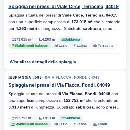
Spiaggia nei pressi di Viale Circe, Terracina, 04019
Spiaggia situata nei pressi di
Viale Circe, Terracina, 04019
con una superficie complessiva di
173.015 m²
che si estende
per
4.263 metri
di lunghezza. Substrato
sabbiosa
, sono
presenti stabilimenti balneari.
173.015 m²
4.263 m
Sabbiosa
Stabilimenti balneari
Lazio
Latina
Terracina
Visualizza dettagli della spiaggia
SPIAGGIA #588
VIA FLACCA, FONDI, 04049
Spiaggia nei pressi di Via Flacca, Fondi, 04049
Spiaggia situata nei pressi di
Via Flacca, Fondi, 04049
con
una superficie complessiva di
152.752 m²
che si estende per
3.913 metri
di lunghezza. Substrato
sabbiosa
, sono presenti
stabilimenti balneari.
152.752 m²
3.913 m
Sabbiosa
Stabilimenti balneari
Lazio
Latina
Fondi