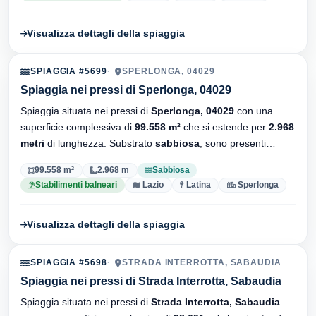
Visualizza dettagli della spiaggia
SPIAGGIA #5699
SPERLONGA, 04029
Spiaggia nei pressi di Sperlonga, 04029
Spiaggia situata nei pressi di
Sperlonga, 04029
con una
superficie complessiva di
99.558 m²
che si estende per
2.968
metri
di lunghezza. Substrato
sabbiosa
, sono presenti
stabilimenti balneari.
99.558 m²
2.968 m
Sabbiosa
Stabilimenti balneari
Lazio
Latina
Sperlonga
Visualizza dettagli della spiaggia
SPIAGGIA #5698
STRADA INTERROTTA, SABAUDIA
Spiaggia nei pressi di Strada Interrotta, Sabaudia
Spiaggia situata nei pressi di
Strada Interrotta, Sabaudia