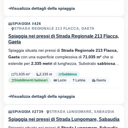
Visualizza dettagli della spiaggia
SPIAGGIA #426
STRADA REGIONALE 213 FLACCA, GAETA
Spiaggia nei pressi di Strada Regionale 213 Flacca,
Gaeta
Spiaggia situata nei pressi di
Strada Regionale 213 Flacca,
Gaeta
con una superficie complessiva di
71.035 m²
che si
estende per
2.335 metri
di lunghezza. Substrato
sabbiosa
,
sono presenti stabilimenti balneari.
71.035 m²
2.335 m
Sabbiosa
Stabilimenti balneari
Lazio
Latina
Gaeta
Visualizza dettagli della spiaggia
SPIAGGIA #2739
STRADA LUNGOMARE, SABAUDIA
Spiaggia nei pressi di Strada Lungomare, Sabaudia
Spiaggia situata nei pressi di
Strada Lungomare, Sabaudia