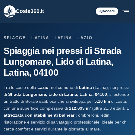
Coste360.it
Accedi
SPIAGGE · LATINA · LATINA · LAZIO
Spiaggia nei pressi di Strada
Lungomare, Lido di Latina,
Latina, 04100
Tra le coste della
Lazio
, nel comune di
Latina
(Latina), nei pressi
di
Strada Lungomare, Lido di Latina, Latina, 04100
, si estende
un tratto di litorale sabbiosa che si sviluppa per
5,10 km
di costa,
con una superficie complessiva di
212.693 m²
(oltre 21,3 ettari). È
attrezzata con stabilimenti balneari
: ombrelloni, lettini,
ristorazione e servizio di salvataggio professionale, ideale per chi
cerca comfort e servizi durante la giornata al mare.