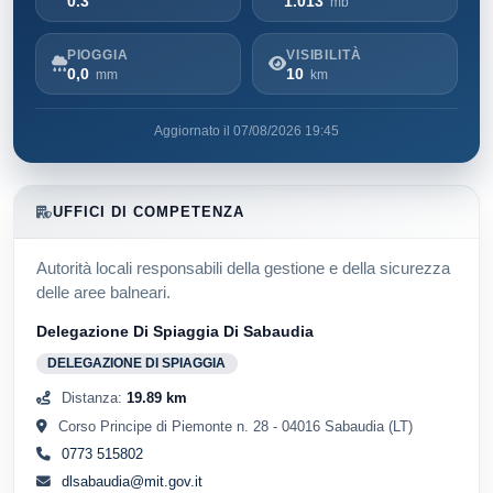
0.3
1.013
mb
PIOGGIA
VISIBILITÀ
0,0
10
mm
km
Aggiornato il 07/08/2026 19:45
UFFICI DI COMPETENZA
Autorità locali responsabili della gestione e della sicurezza
delle aree balneari.
Delegazione Di Spiaggia Di Sabaudia
DELEGAZIONE DI SPIAGGIA
Distanza:
19.89 km
Corso Principe di Piemonte n. 28 - 04016 Sabaudia (LT)
0773 515802
dlsabaudia@mit.gov.it