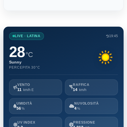
LIVE · LATINA
19:45
28
°C
Sunny
PERCEPITA 30°C
VENTO
RAFFICA
11
14
km/h E
km/h
UMIDITÀ
NUVOLOSITÀ
56
4
%
%
UV INDEX
PRESSIONE