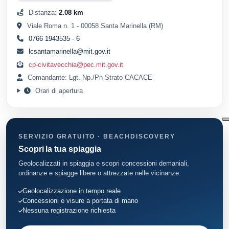
Distanza:
2.08 km
Viale Roma n. 1 - 00058 Santa Marinella (RM)
0766 1943535 - 6
lcsantamarinella@mit.gov.it
cp-civitavecchia@pec.mit.gov.it
Comandante: Lgt. Np./Pn Strato CACACE
Orari di apertura
SERVIZIO GRATUITO · BEACHDISCOVERY
Scopri la tua spiaggia
Geolocalizzati in spiaggia e scopri concessioni demaniali,
ordinanze e spiagge libere o attrezzate nelle vicinanze.
Geolocalizzazione in tempo reale
Concessioni e visure a portata di mano
Nessuna registrazione richiesta