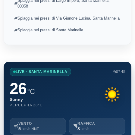
Spiaggia nei pressi di Largo Impero, Santa Marinella,
00058
Spiaggia nei pressi di Via Giunone Lucina, Santa Marinella
Spiaggia nei pressi di Santa Marinella
LIVE · SANTA MARINELLA
07:45
26
°C
Sunny
PERCEPITA 28°C
VENTO
RAFFICA
5
8
km/h NNE
km/h