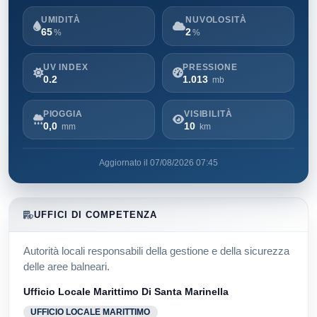
UMIDITÀ
NUVOLOSITÀ
65
2
%
%
UV INDEX
PRESSIONE
0.2
1.013
mb
PIOGGIA
VISIBILITÀ
0,0
10
mm
km
Aggiornato il 07/08/2026 07:45
UFFICI DI COMPETENZA
Autorità locali responsabili della gestione e della sicurezza
delle aree balneari.
Ufficio Locale Marittimo Di Santa Marinella
UFFICIO LOCALE MARITTIMO