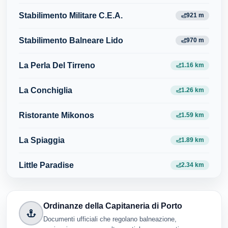
Stabilimento Militare C.E.A.
921 m
Stabilimento Balneare Lido
970 m
La Perla Del Tirreno
1.16 km
La Conchiglia
1.26 km
Ristorante Mikonos
1.59 km
La Spiaggia
1.89 km
Little Paradise
2.34 km
Ordinanze della Capitaneria di Porto
Documenti ufficiali che regolano balneazione,