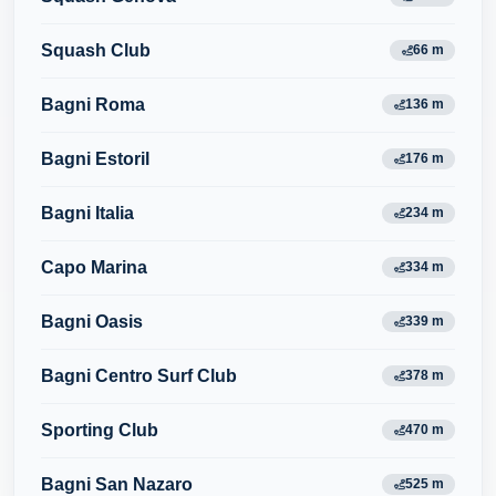
Squash Club
66 m
Bagni Roma
136 m
Bagni Estoril
176 m
Bagni Italia
234 m
Capo Marina
334 m
Bagni Oasis
339 m
Bagni Centro Surf Club
378 m
Sporting Club
470 m
Bagni San Nazaro
525 m