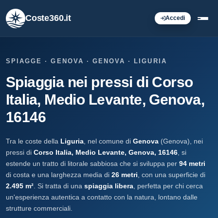
Coste360.it
Accedi
SPIAGGE · GENOVA · GENOVA · LIGURIA
Spiaggia nei pressi di Corso
Italia, Medio Levante, Genova,
16146
Tra le coste della
Liguria
, nel comune di
Genova
(Genova), nei
pressi di
Corso Italia, Medio Levante, Genova, 16146
, si
estende un tratto di litorale sabbiosa che si sviluppa per
94 metri
di costa e una larghezza media di
26 metri
, con una superficie di
2.495 m²
. Si tratta di una
spiaggia libera
, perfetta per chi cerca
un'esperienza autentica a contatto con la natura, lontano dalle
strutture commerciali.