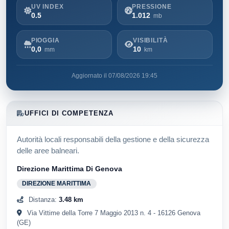
UV INDEX
PRESSIONE
0.5
1.012
mb
PIOGGIA
VISIBILITÀ
0,0
10
mm
km
Aggiornato il 07/08/2026 19:45
UFFICI DI COMPETENZA
Autorità locali responsabili della gestione e della sicurezza
delle aree balneari.
Direzione Marittima Di Genova
DIREZIONE MARITTIMA
Distanza:
3.48 km
Via Vittime della Torre 7 Maggio 2013 n. 4 - 16126 Genova
(GE)