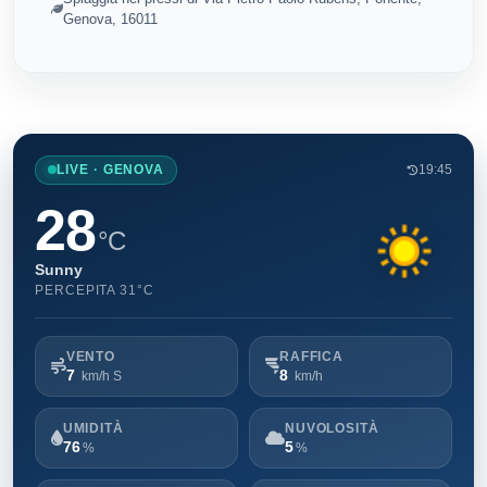
Genova, 16011
LIVE · GENOVA
19:45
28
°C
Sunny
PERCEPITA 31°C
VENTO
RAFFICA
7
8
km/h S
km/h
UMIDITÀ
NUVOLOSITÀ
76
5
%
%