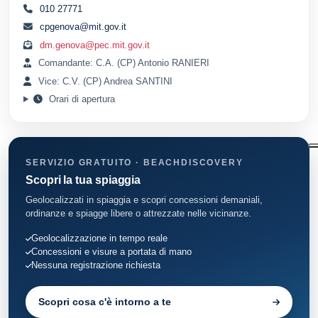
010 27771
cpgenova@mit.gov.it
dm.genova@pec.mit.gov.it
Comandante: C.A. (CP) Antonio RANIERI
Vice: C.V. (CP) Andrea SANTINI
Orari di apertura
SERVIZIO GRATUITO · BEACHDISCOVERY
Scopri la tua spiaggia
Geolocalizzati in spiaggia e scopri concessioni demaniali,
ordinanze e spiagge libere o attrezzate nelle vicinanze.
Geolocalizzazione in tempo reale
Concessioni e visure a portata di mano
Nessuna registrazione richiesta
Scopri cosa c'è intorno a te