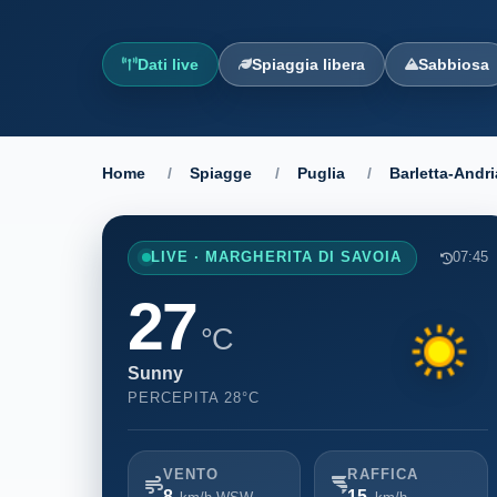
Dati live
Spiaggia libera
Sabbiosa
Home
/
Spiagge
/
Puglia
/
Barletta-Andri
LIVE · MARGHERITA DI SAVOIA
07:45
27
°C
Sunny
PERCEPITA 28°C
VENTO
RAFFICA
8
15