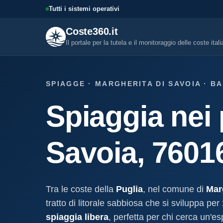
Tutti i sistemi operativi
Coste360.it
Il portale per la tutela e il monitoraggio delle coste ital
SERVIZI DIGITALI
SPIAGGE · MARGHERITA DI SAVOIA · B
Tutti i servizi digitali
Spiaggia nei 
Visure, fascicoli, verifica conce
altro.
Visura concessione dem
Savoia, 7601
marittima
Un documento sintetico della c
demaniale marittima
Fascicolo evolutivo con
Tra le coste della
Puglia
, nel comune di
Mar
demaniale marittima
tratto di litorale sabbiosa che si sviluppa per
Storico completo ed evolutivo de
concessione demaniale marittim
spiaggia libera
, perfetta per chi cerca un'e