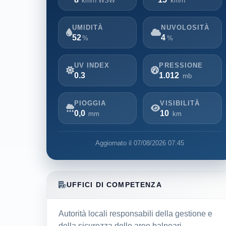
km/h WSW
km/h
UMIDITÀ
NUVOLOSITÀ
52
4
%
%
UV INDEX
PRESSIONE
0.3
1.012
mb
PIOGGIA
VISIBILITÀ
0,0
10
mm
km
Aggiornato il 07/08/2026 07:45
UFFICI DI COMPETENZA
Autorità locali responsabili della gestione e
della sicurezza delle aree balneari.