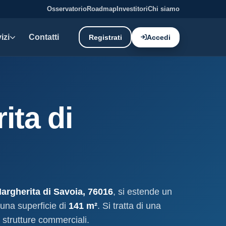
Osservatorio
Roadmap
Investitori
Chi siamo
izi
Contatti
Registrati
Accedi
E DATI
oni demaniali
ita di
tti e canoni del demanio
oni balneari
, chioschi e spiagge attrezzate.
liano: dati tecnici e meteo.
argherita di Savoia, 76016
, si estende un
ati
 una superficie di
141 m²
. Si tratta di una
ostieri aggiornati mensilmente.
 strutture commerciali.