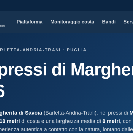
Piattaforma
Monitoraggio costa
Bandi
Serv
iane
SERVIZI PROFESSIONALI
MAPPE 
ARLETTA-ANDRIA-TRANI · PUGLIA
Tutti i servizi professionali
Concessi
pressi di Margher
ssioni e
Soluzioni per studi tecnici, legali e PA.
Atti, sogge
marittimo.
Modello D1
aniale
Concessi
Progettazione e compilazione domande di
6
concessione.
Stabilimenti
oncessione
Studi geologici costieri
Spiagge
Indagini, perizie e relazioni geologiche per il
Litorale ita
cessione
litorale.
gherita di Savoia
(Barletta-Andria-Trani), nei pressi di
M
I nostri d
18 metri
di costa e una larghezza media di
8 metri
, con
lla
Open data c
a
sperienza autentica a contatto con la natura, lontano dalle