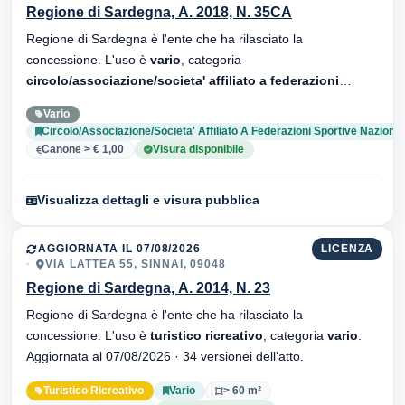
Regione di Sardegna, A. 2018, N. 35CA
Regione di Sardegna è l'ente che ha rilasciato la
concessione. L'uso è
vario
, categoria
circolo/associazione/societa' affiliato a federazioni
sportive nazionali
. Aggiornata al 01/12/2025 · 38 versionei
Vario
dell'atto.
Circolo/Associazione/Societa' Affiliato A Federazioni Sportive Nazional
Canone > € 1,00
Visura disponibile
Visualizza dettagli e visura pubblica
AGGIORNATA IL 07/08/2026
LICENZA
VIA LATTEA 55, SINNAI, 09048
Regione di Sardegna, A. 2014, N. 23
Regione di Sardegna è l'ente che ha rilasciato la
concessione. L'uso è
turistico ricreativo
, categoria
vario
.
Aggiornata al 07/08/2026 · 34 versionei dell'atto.
Turistico Ricreativo
Vario
> 60 m²