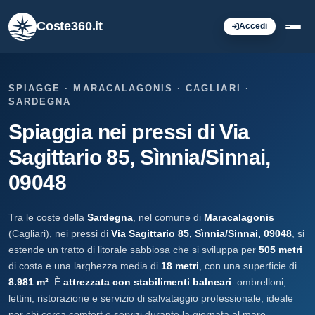
Coste360.it
Accedi
SPIAGGE · MARACALAGONIS · CAGLIARI ·
SARDEGNA
Spiaggia nei pressi di Via
Sagittario 85, Sìnnia/Sinnai,
09048
Tra le coste della
Sardegna
, nel comune di
Maracalagonis
(Cagliari), nei pressi di
Via Sagittario 85, Sìnnia/Sinnai, 09048
, si
estende un tratto di litorale sabbiosa che si sviluppa per
505 metri
di costa e una larghezza media di
18 metri
, con una superficie di
8.981 m²
. È
attrezzata con stabilimenti balneari
: ombrelloni,
lettini, ristorazione e servizio di salvataggio professionale, ideale
per chi cerca comfort e servizi durante la giornata al mare.