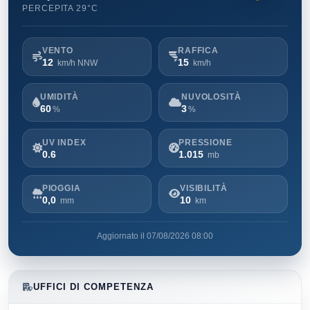
PERCEPITA 29°C
VENTO
RAFFICA
12
15
km/h NNW
km/h
UMIDITÀ
NUVOLOSITÀ
60
3
%
%
UV INDEX
PRESSIONE
0.6
1.015
mb
PIOGGIA
VISIBILITÀ
0,0
10
mm
km
Aggiornato il 07/08/2026 08:00
UFFICI DI COMPETENZA