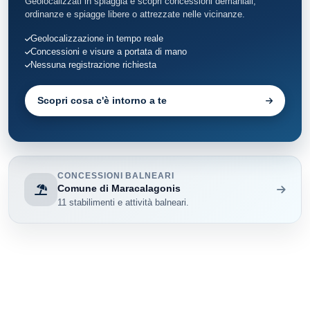
Geolocalizzati in spiaggia e scopri concessioni demaniali,
ordinanze e spiagge libere o attrezzate nelle vicinanze.
Geolocalizzazione in tempo reale
Concessioni e visure a portata di mano
Nessuna registrazione richiesta
Scopri cosa c'è intorno a te
CONCESSIONI BALNEARI
Comune di Maracalagonis
11 stabilimenti e attività balneari.