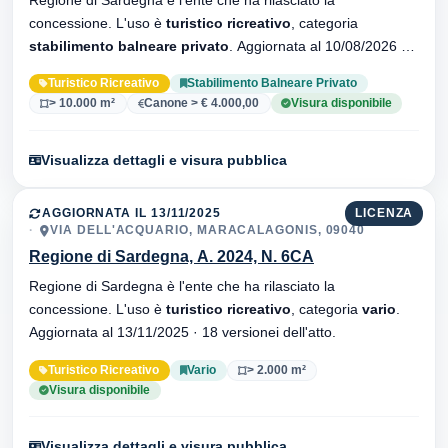
Regione di Sardegna è l'ente che ha rilasciato la
concessione. L'uso è
turistico ricreativo
, categoria
stabilimento balneare privato
. Aggiornata al 10/08/2026 ·
34 versionei dell'atto.
Turistico Ricreativo
Stabilimento Balneare Privato
> 10.000 m²
Canone > € 4.000,00
Visura disponibile
Visualizza dettagli e visura pubblica
AGGIORNATA IL 13/11/2025
LICENZA
VIA DELL'ACQUARIO, MARACALAGONIS, 09040
Regione di Sardegna, A. 2024, N. 6CA
Regione di Sardegna è l'ente che ha rilasciato la
concessione. L'uso è
turistico ricreativo
, categoria
vario
.
Aggiornata al 13/11/2025 · 18 versionei dell'atto.
Turistico Ricreativo
Vario
> 2.000 m²
Visura disponibile
Visualizza dettagli e visura pubblica