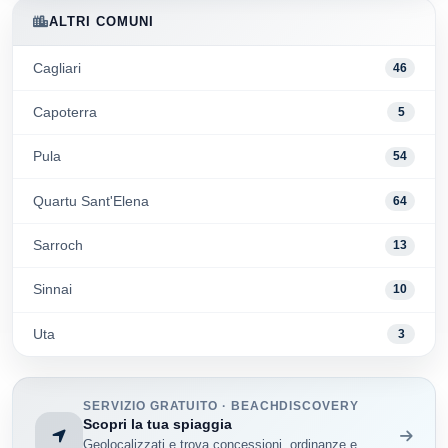
ALTRI COMUNI
Cagliari
46
Capoterra
5
Pula
54
Quartu Sant'Elena
64
Sarroch
13
Sinnai
10
Uta
3
SERVIZIO GRATUITO · BEACHDISCOVERY
Scopri la tua spiaggia
Geolocalizzati e trova concessioni, ordinanze e