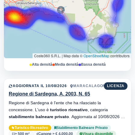
Coste360 S.R.L.
|
Map data ©
OpenStreetMap
contributors
Alta densità
Media densità
Bassa densità
AGGIORNATA IL 10/08/2026
MARACALAGONIS, 09040
LICENZA
Regione di Sardegna, A. 2003, N. 65
Regione di Sardegna è l'ente che ha rilasciato la
concessione. L'uso è
turistico ricreativo
, categoria
stabilimento balneare privato
. Aggiornata al 10/08/2026 ·
35 versionei dell'atto.
Turistico Ricreativo
Stabilimento Balneare Privato
> 500 m²
Canone > € 4.000,00
Visura disponibile