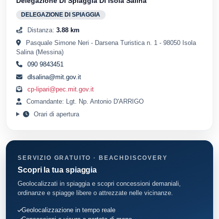
Delegazione Di Spiaggia Di Isola Salina
DELEGAZIONE DI SPIAGGIA
Distanza:
3.88 km
Pasquale Simone Neri - Darsena Turistica n. 1 - 98050 Isola
Salina (Messina)
090 9843451
dlsalina@mit.gov.it
cp-lipari@pec.mit.gov.it
Comandante: Lgt. Np. Antonio D'ARRIGO
Orari di apertura
SERVIZIO GRATUITO · BEACHDISCOVERY
Scopri la tua spiaggia
Geolocalizzati in spiaggia e scopri concessioni demaniali,
ordinanze e spiagge libere o attrezzate nelle vicinanze.
Geolocalizzazione in tempo reale