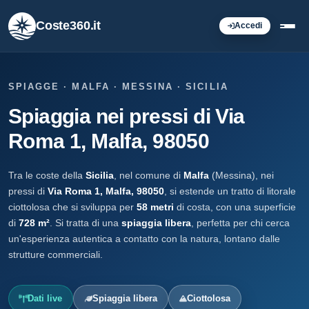
Coste360.it
Accedi
SPIAGGE · MALFA · MESSINA · SICILIA
Spiaggia nei pressi di Via
Roma 1, Malfa, 98050
Tra le coste della
Sicilia
, nel comune di
Malfa
(Messina), nei
pressi di
Via Roma 1, Malfa, 98050
, si estende un tratto di litorale
ciottolosa che si sviluppa per
58 metri
di costa, con una superficie
di
728 m²
. Si tratta di una
spiaggia libera
, perfetta per chi cerca
un'esperienza autentica a contatto con la natura, lontano dalle
strutture commerciali.
Dati live
Spiaggia libera
Ciottolosa