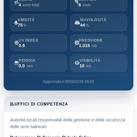
4
6
km/h NNE
km/h
UMIDITÀ
NUVOLOSITÀ
75
44
%
%
UV INDEX
PRESSIONE
0.9
1.015
mb
PIOGGIA
VISIBILITÀ
0,0
10
mm
km
Aggiornato il 09/08/2026 08:00
UFFICI DI COMPETENZA
Autorità locali responsabili della gestione e della sicurezza
delle aree balneari.