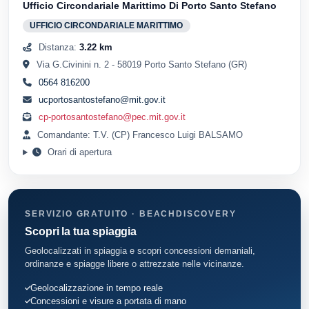
Ufficio Circondariale Marittimo Di Porto Santo Stefano
UFFICIO CIRCONDARIALE MARITTIMO
Distanza:
3.22 km
Via G.Civinini n. 2 - 58019 Porto Santo Stefano (GR)
0564 816200
ucportosantostefano@mit.gov.it
cp-portosantostefano@pec.mit.gov.it
Comandante: T.V. (CP) Francesco Luigi BALSAMO
Orari di apertura
SERVIZIO GRATUITO · BEACHDISCOVERY
Scopri la tua spiaggia
Geolocalizzati in spiaggia e scopri concessioni demaniali,
ordinanze e spiagge libere o attrezzate nelle vicinanze.
Geolocalizzazione in tempo reale
Concessioni e visure a portata di mano