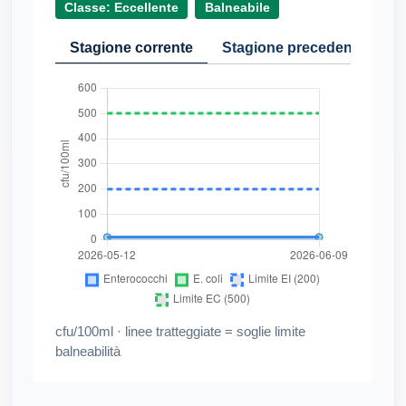
Classe: Eccellente
Balneabile
Stagione corrente
Stagione precedente
Cr
cfu/100ml · linee tratteggiate = soglie limite
balneabilità