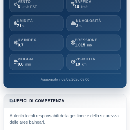
VENTO
RAFFICA
6
10
km/h ESE
km/h
UMIDITÀ
NUVOLOSITÀ
71
3
%
%
UV INDEX
PRESSIONE
0.7
1.015
mb
PIOGGIA
VISIBILITÀ
0,0
10
mm
km
Aggiornato il 09/08/2026 08:00
UFFICI DI COMPETENZA
Autorità locali responsabili della gestione e della sicurezza
delle aree balneari.