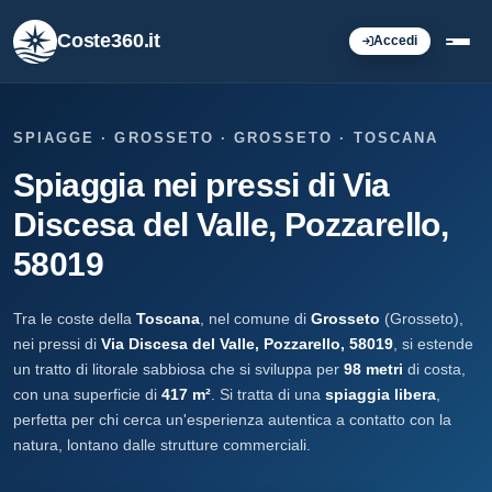
Coste360.it
Accedi
SPIAGGE · GROSSETO · GROSSETO · TOSCANA
Spiaggia nei pressi di Via
Discesa del Valle, Pozzarello,
58019
Tra le coste della
Toscana
, nel comune di
Grosseto
(Grosseto),
nei pressi di
Via Discesa del Valle, Pozzarello, 58019
, si estende
un tratto di litorale sabbiosa che si sviluppa per
98 metri
di costa,
con una superficie di
417 m²
. Si tratta di una
spiaggia libera
,
perfetta per chi cerca un'esperienza autentica a contatto con la
natura, lontano dalle strutture commerciali.