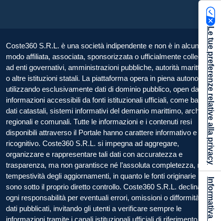
Le tue preferenze relative alla privacy
Coste360 S.R.L. è una società indipendente e non è in alcun
modo affiliata, associata, sponsorizzata o ufficialmente collegata
ad enti governativi, amministrazioni pubbliche, autorità marittime
o altre istituzioni statali. La piattaforma opera in piena autonomia,
utilizzando esclusivamente dati di dominio pubblico, open data e
informazioni accessibili da fonti istituzionali ufficiali, come banche
dati catastali, sistemi informativi del demanio marittimo, archivi
regionali e comunali. Tutte le informazioni e i contenuti resi
disponibili attraverso il Portale hanno carattere informativo e
ricognitivo. Coste360 S.R.L. si impegna ad aggregare,
organizzare e rappresentare tali dati con accuratezza e
trasparenza, ma non garantisce né l’assoluta completezza, né la
tempestività degli aggiornamenti, in quanto le fonti originarie non
sono sotto il proprio diretto controllo. Coste360 S.R.L. declina
ogni responsabilità per eventuali errori, omissioni o difformità nei
dati pubblicati, invitando gli utenti a verificare sempre le
informazioni tramite i canali istituzionali ufficiali di riferimento.