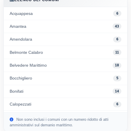
Acquappesa
6
Amantea
43
Amendolara
6
Belmonte Calabro
11
Belvedere Marittimo
18
Bocchigliero
5
Bonifati
14
Calopezzati
6
Cariati
11
Non sono inclusi i comuni con un numero ridotto di atti
amministrativi sul demanio marittimo.
Cassano Allo Ionio
61