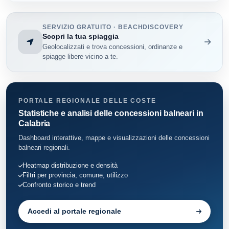
Cetraro
19
SERVIZIO GRATUITO · BEACHDISCOVERY
Scopri la tua spiaggia
Cosenza
28
Geolocalizzati e trova concessioni, ordinanze e
spiagge libere vicino a te.
Diamante
116
Fiumefreddo Bruzio
4
PORTALE REGIONALE DELLE COSTE
Fuscaldo
8
Statistiche e analisi delle concessioni balneari in
Calabria
Guardia Piemontese
9
Dashboard interattive, mappe e visualizzazioni delle concessioni
balneari regionali.
Montegiordano
15
Heatmap distribuzione e densità
Filtri per provincia, comune, utilizzo
Paola
30
Confronto storico e trend
Praia a Mare
77
Accedi al portale regionale
Rocca Imperiale
3